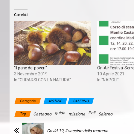
Correlati
“Il pane dei poveri”
On-Air Festival Sorr
3 Novembre 2019
10 Aprile 2021
In "CURARSI CON LA NATURA"
In "NAPOLI"
Categoria
NOTIZIE
SALERNO
guida
Poli
Tag
Castagno
missione
Salerno
Covid-19, il vaccino della mamma