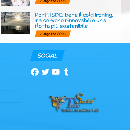
6 Agosto 2026
Porti, ISDE: bene il cold ironing,
ma servono rinnovabili e una
flotta più sostenibile
6 Agosto 2026
SOCIAL
Facebook
Twitter
YouTube
Tumblr