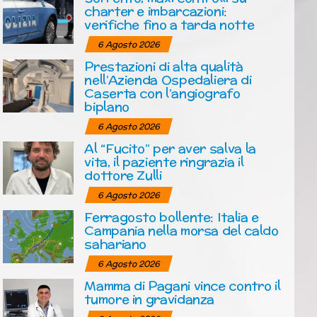
charter e imbarcazioni:
verifiche fino a tarda notte
6 Agosto 2026
Prestazioni di alta qualità
nell’Azienda Ospedaliera di
Caserta con l’angiografo
biplano
6 Agosto 2026
Al “Fucito” per aver salva la
vita, il paziente ringrazia il
dottore Zulli
6 Agosto 2026
Ferragosto bollente: Italia e
Campania nella morsa del caldo
sahariano
6 Agosto 2026
Mamma di Pagani vince contro il
tumore in gravidanza