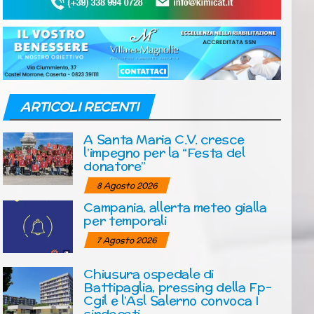
ARTICOLI RECENTI
A Santa Maria C.V. cresce
l’impegno per la “Festa del
donatore”
8 Agosto 2026
Campania, allerta meteo gialla
per temporali
7 Agosto 2026
Chiusura ospedale di
Battipaglia, pressing della Fp-
Cgil e l’Asl Salerno convoca I
sindacati