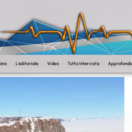
ità
toSanità
ws
mpo
le
iano
L’editoriale
Video
Tutto Intervista
Approfondi