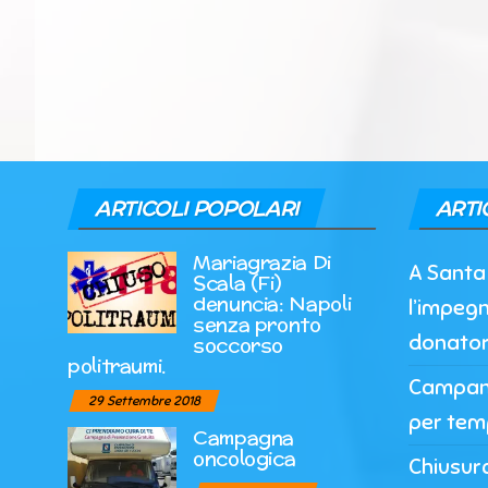
ARTICOLI POPOLARI
ARTI
Mariagrazia Di
A Santa 
Scala (Fi)
denuncia: Napoli
l’impegn
senza pronto
donato
soccorso
politraumi.
Campania
29 Settembre 2018
per tem
Campagna
oncologica
Chiusur