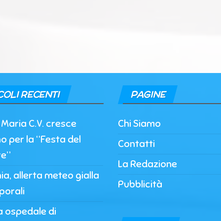
COLI RECENTI
PAGINE
Maria C.V. cresce
Chi Siamo
o per la “Festa del
Contatti
re”
La Redazione
, allerta meteo gialla
Pubblicità
porali
a ospedale di