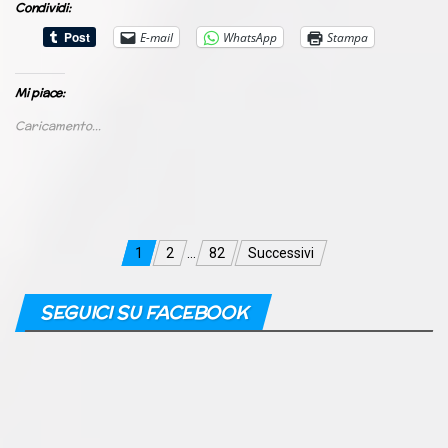
Condividi:
E-mail
WhatsApp
Stampa
Mi piace:
Caricamento...
Navigazione
1
2
…
82
Successivi
articoli
SEGUICI SU FACEBOOK