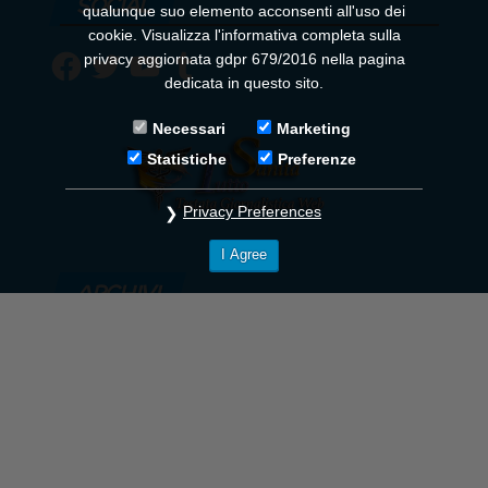
SOCIAL
qualunque suo elemento acconsenti all'uso dei
cookie. Visualizza l'informativa completa sulla
Facebook
Twitter
YouTube
Tumblr
privacy aggiornata gdpr 679/2016 nella pagina
dedicata in questo sito.
Necessari
Marketing
Statistiche
Preferenze
Privacy Preferences
I Agree
ARCHIVI
Archivi
© 2018
Tutto Sanità
- News in tempo reale - Tutti i Diritti
Riservati - Powered By