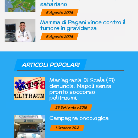
sahariano
6 Agosto 2026
Mamma di Pagani vince contro il
tumore in gravidanza
6 Agosto 2026
ARTICOLI POPOLARI
Mariagrazia Di Scala (Fi)
denuncia: Napoli senza
pronto soccorso
politraumi.
29 Settembre 2018
Campagna oncologica
1 Ottobre 2018