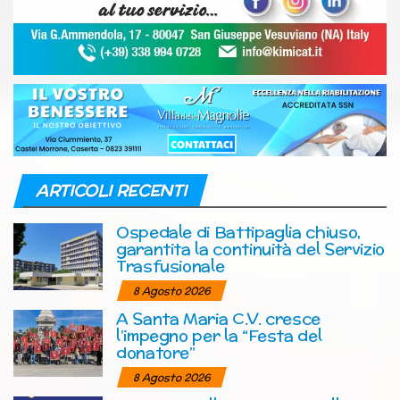
ARTICOLI RECENTI
Ospedale di Battipaglia chiuso,
garantita la continuità del Servizio
Trasfusionale
8 Agosto 2026
A Santa Maria C.V. cresce
l’impegno per la “Festa del
donatore”
8 Agosto 2026