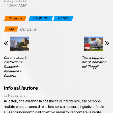
3 Giugno 2023
In "CAMPANIA"
Categoria
CAMPANIA
NOTIZIE
Tag
Campania
Coronavirus, in
Test a tappeto
costruzione
per gli operatori
l’ospedale
del “Ruggi”
modulare a
Caserta
Info sull'autore
La Redazione
Ai lettori, che avranno la possibilità di intervenire, alle persone
malate che potranno dire la loro senza censure, il giudizio finale
sul raggiungimento dell’obiettivo previsto: raccontare la verità.