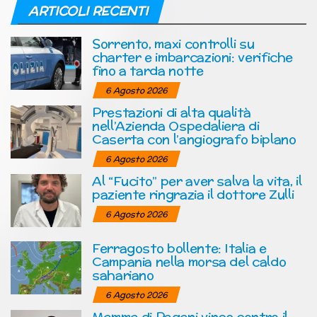
ARTICOLI RECENTI
Sorrento, maxi controlli su
charter e imbarcazioni: verifiche
fino a tarda notte
6 Agosto 2026
Prestazioni di alta qualità
nell’Azienda Ospedaliera di
Caserta con l’angiografo biplano
6 Agosto 2026
Al “Fucito” per aver salva la vita, il
paziente ringrazia il dottore Zulli
6 Agosto 2026
Ferragosto bollente: Italia e
Campania nella morsa del caldo
sahariano
6 Agosto 2026
Mamma di Pagani vince contro il