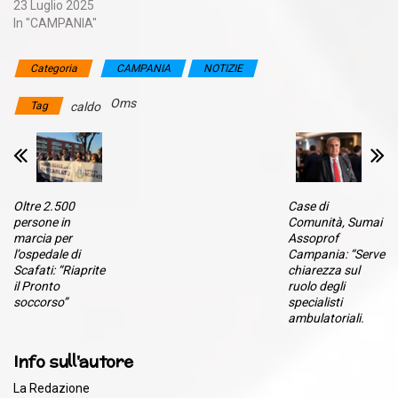
23 Luglio 2025
In "CAMPANIA"
Categoria
CAMPANIA
NOTIZIE
Oms
Tag
caldo
Oltre 2.500
Case di
persone in
Comunità, Sumai
marcia per
Assoprof
l’ospedale di
Campania: “Serve
Scafati: “Riaprite
chiarezza sul
il Pronto
ruolo degli
soccorso”
specialisti
ambulatoriali.
Info sull'autore
La Redazione