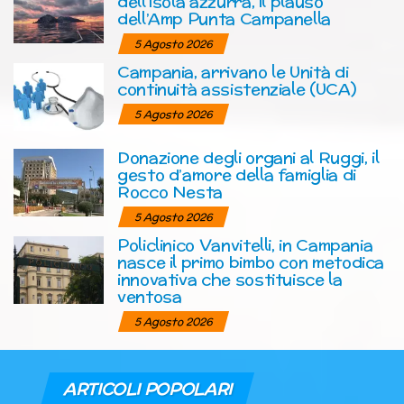
dell’isola azzurra, il plauso
dell’Amp Punta Campanella
5 Agosto 2026
Campania, arrivano le Unità di
continuità assistenziale (UCA)
5 Agosto 2026
Donazione degli organi al Ruggi, il
gesto d’amore della famiglia di
Rocco Nesta
5 Agosto 2026
Policlinico Vanvitelli, in Campania
nasce il primo bimbo con metodica
innovativa che sostituisce la
ventosa
5 Agosto 2026
ARTICOLI POPOLARI