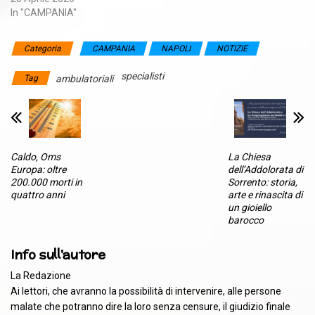
In "CAMPANIA"
Categoria
CAMPANIA
NAPOLI
NOTIZIE
specialisti
Tag
ambulatoriali
Caldo, Oms
La Chiesa
Europa: oltre
dell’Addolorata di
200.000 morti in
Sorrento: storia,
quattro anni
arte e rinascita di
un gioiello
barocco
Info sull'autore
La Redazione
Ai lettori, che avranno la possibilità di intervenire, alle persone
malate che potranno dire la loro senza censure, il giudizio finale