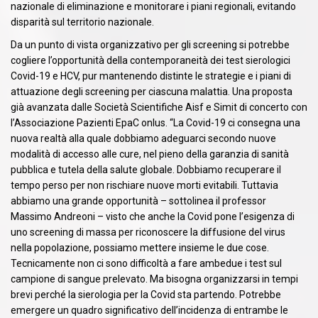
nazionale di eliminazione e monitorare i piani regionali, evitando
disparità sul territorio nazionale.
Da un punto di vista organizzativo per gli screening si potrebbe
cogliere l’opportunità della contemporaneità dei test sierologici
Covid-19 e HCV, pur mantenendo distinte le strategie e i piani di
attuazione degli screening per ciascuna malattia. Una proposta
già avanzata dalle Società Scientifiche Aisf e Simit di concerto con
l’Associazione Pazienti EpaC onlus. “La Covid-19 ci consegna una
nuova realtà alla quale dobbiamo adeguarci secondo nuove
modalità di accesso alle cure, nel pieno della garanzia di sanità
pubblica e tutela della salute globale. Dobbiamo recuperare il
tempo perso per non rischiare nuove morti evitabili. Tuttavia
abbiamo una grande opportunità – sottolinea il professor
Massimo Andreoni – visto che anche la Covid pone l’esigenza di
uno screening di massa per riconoscere la diffusione del virus
nella popolazione, possiamo mettere insieme le due cose.
Tecnicamente non ci sono difficoltà a fare ambedue i test sul
campione di sangue prelevato. Ma bisogna organizzarsi in tempi
brevi perché la sierologia per la Covid sta partendo. Potrebbe
emergere un quadro significativo dell’incidenza di entrambe le