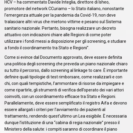
HCV – ha commentato Davide Integlia, direttore di Isheo,
promotore del network CCuriamo – lo Stato italiano, nonostante
l’emergenza attuale per la pandemia da Covid-19, non deve
tralasciare altri virus che mietono vittime e pesano sul Sistema
sanitario nazionale. Pertanto, bisogna realizzare un decreto
attuativo con indicazioni chiare alle Regioni di come poter
utilizzare i fondi messi a disposizione per gli screening, e studiare
a fondo il coordinamento tra Stato e Regioni”.
Come si evince dal Documento approvato, deve essere definita
una politica degli screening che preveda un piano nazionale chiaro
su tutto il percorso, dallo screening al linkage to care. È importante
definire quali tipologie di test rimborsare, come realizzarli e con
chi, con quali tempistiche, l’ammontare di risorse da impiegare e
come ripartirle, gli strumenti di verifica dell’operato dei vari attori
coinvolti, con un coordinamento efficace tra Stato e Regioni.
Parallelamente, deve essere semplificato il registro Aifa e devono
essere allargati i criteri per l’avviamento dei pazienti al
trattamento, rendendo quest’ultimo un Lea esigibile. È necessaria
dunque l’istituzione di una “cabina di regia nazionale” presso il
Ministero della salute: i compiti saranno di coordinare il piano