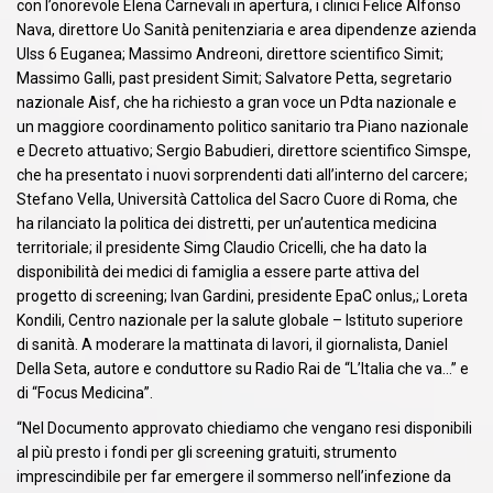
con l’onorevole Elena Carnevali in apertura, i clinici Felice Alfonso
Nava, direttore Uo Sanità penitenziaria e area dipendenze azienda
Ulss 6 Euganea; Massimo Andreoni, direttore scientifico Simit;
Massimo Galli, past president Simit; Salvatore Petta, segretario
nazionale Aisf, che ha richiesto a gran voce un Pdta nazionale e
un maggiore coordinamento politico sanitario tra Piano nazionale
e Decreto attuativo; Sergio Babudieri, direttore scientifico Simspe,
che ha presentato i nuovi sorprendenti dati all’interno del carcere;
Stefano Vella, Università Cattolica del Sacro Cuore di Roma, che
ha rilanciato la politica dei distretti, per un’autentica medicina
territoriale; il presidente Simg Claudio Cricelli, che ha dato la
disponibilità dei medici di famiglia a essere parte attiva del
progetto di screening; Ivan Gardini, presidente EpaC onlus,; Loreta
Kondili, Centro nazionale per la salute globale – Istituto superiore
di sanità. A moderare la mattinata di lavori, il giornalista, Daniel
Della Seta, autore e conduttore su Radio Rai de “L’Italia che va…” e
di “Focus Medicina”.
“Nel Documento approvato chiediamo che vengano resi disponibili
al più presto i fondi per gli screening gratuiti, strumento
imprescindibile per far emergere il sommerso nell’infezione da