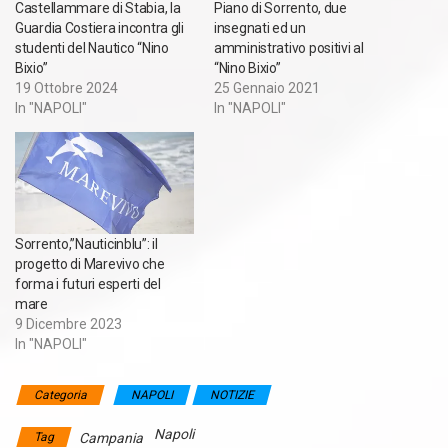
Castellammare di Stabia, la
Piano di Sorrento, due
Guardia Costiera incontra gli
insegnati ed un
studenti del Nautico “Nino
amministrativo positivi al
Bixio”
“Nino Bixio”
19 Ottobre 2024
25 Gennaio 2021
In "NAPOLI"
In "NAPOLI"
Sorrento,”Nauticinblu”: il
progetto di Marevivo che
forma i futuri esperti del
mare
9 Dicembre 2023
In "NAPOLI"
Categoria
NAPOLI
NOTIZIE
Napoli
Tag
Campania