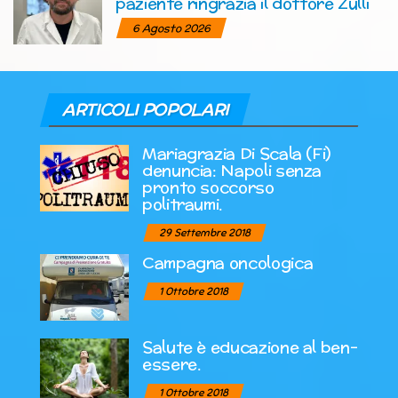
paziente ringrazia il dottore Zulli
6 Agosto 2026
ARTICOLI POPOLARI
Mariagrazia Di Scala (Fi)
denuncia: Napoli senza
pronto soccorso
politraumi.
29 Settembre 2018
Campagna oncologica
1 Ottobre 2018
Salute è educazione al ben-
essere.
1 Ottobre 2018