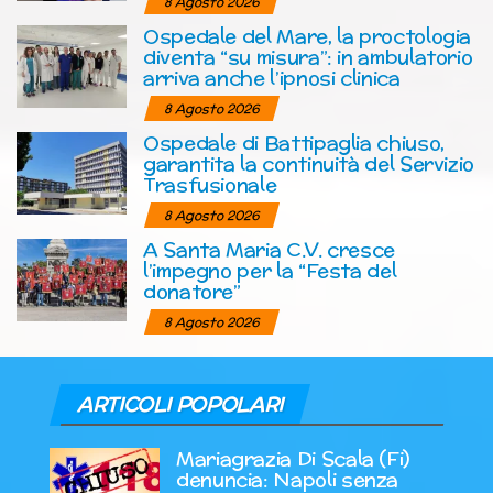
8 Agosto 2026
Ospedale del Mare, la proctologia
diventa “su misura”: in ambulatorio
arriva anche l’ipnosi clinica
8 Agosto 2026
Ospedale di Battipaglia chiuso,
garantita la continuità del Servizio
Trasfusionale
8 Agosto 2026
A Santa Maria C.V. cresce
l’impegno per la “Festa del
donatore”
8 Agosto 2026
ARTICOLI POPOLARI
Mariagrazia Di Scala (Fi)
denuncia: Napoli senza