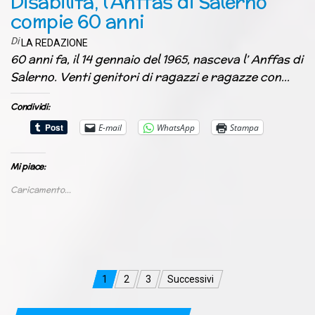
Disabilità, l’Anffas di Salerno
compie 60 anni
Di
LA REDAZIONE
60 anni fa, il 14 gennaio del 1965, nasceva l’ Anffas di
Salerno. Venti genitori di ragazzi e ragazze con…
Condividi:
E-mail
WhatsApp
Stampa
Mi piace:
Caricamento...
Navigazione
1
2
3
Successivi
articoli