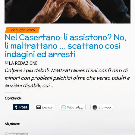
22 Luglio 2026
Nel Casertano: li assistono? No,
li maltrattano … scattano così
indagini ed arresti
Di
LA REDAZIONE
Colpire i più deboli. Maltrattamenti nei confronti di
minori con problemi psichici oltre che verso adulti e
anziani disabili, cui…
Condividi:
E-mail
WhatsApp
Stampa
Mi piace:
Caricamento...