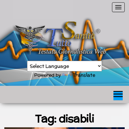
Vai
C
al
o
contenuto
m
m
u
t
a
n
Sanità
a
TuttoSanità
news
v
in
Powered by
Translate
tempo
i
reale
g
a
z
i
o
Tag:
disabili
n
e