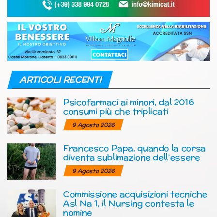
ARTICOLI RECENTI
Psicofarmaci ai minori, dal 2016
consumi più che triplicati
9 Agosto 2026
Francesco Papa, quando la corsa
diventa sublimazione dell’essere
9 Agosto 2026
Commissione acquisizioni tecniche
Asl Na 1, il Nursing contesta le
nomine