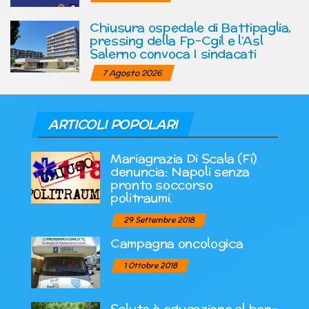
Chiusura ospedale di Battipaglia,
pressing della Fp-Cgil e l’Asl
Salerno convoca I sindacati
7 Agosto 2026
ARTICOLI POPOLARI
Mariagrazia Di Scala (Fi)
denuncia: Napoli senza
pronto soccorso
politraumi.
29 Settembre 2018
Campagna oncologica
1 Ottobre 2018
Salute è educazione al ben-