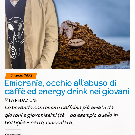
9 Aprile 2023
Emicrania, occhio all’abuso di
caffè ed energy drink nei giovani
Di
LA REDAZIONE
Le bevande contenenti caffeina più amate da
giovani e giovanissimi (tè – ad esempio quello in
bottiglia – caffè, cioccolata,…