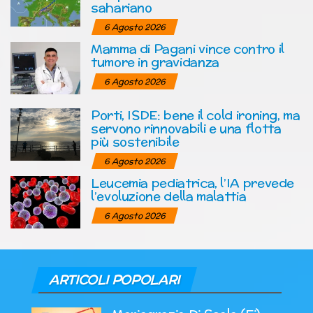
sahariano
6 Agosto 2026
Mamma di Pagani vince contro il
tumore in gravidanza
6 Agosto 2026
Porti, ISDE: bene il cold ironing, ma
servono rinnovabili e una flotta
più sostenibile
6 Agosto 2026
Leucemia pediatrica, l’IA prevede
l’evoluzione della malattia
6 Agosto 2026
ARTICOLI POPOLARI