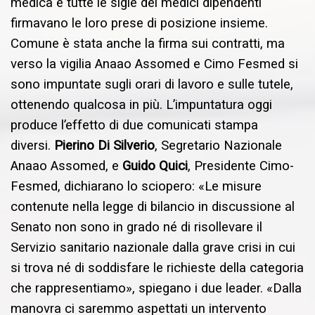
medica e tutte le sigle dei medici dipendenti
firmavano le loro prese di posizione insieme.
Comune è stata anche la firma sui contratti, ma
verso la vigilia Anaao Assomed e Cimo Fesmed si
sono impuntate sugli orari di lavoro e sulle tutele,
ottenendo qualcosa in più. L’impuntatura oggi
produce l’effetto di due comunicati stampa
diversi.
Pierino Di Silverio
, Segretario Nazionale
Anaao Assomed, e
Guido Quici
, Presidente Cimo-
Fesmed, dichiarano lo sciopero: «Le misure
contenute nella legge di bilancio in discussione al
Senato non sono in grado né di risollevare il
Servizio sanitario nazionale dalla grave crisi in cui
si trova né di soddisfare le richieste della categoria
che rappresentiamo», spiegano i due leader. «Dalla
manovra ci saremmo aspettati un intervento