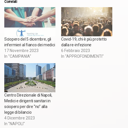
Correlati
Sciopero del 5 dicembre, gli
Covid-19, chi è più protetto
infermieri al fianco dei medici
dalla re-infezione
17 Novembre 2023
6 Febbraio 2023
In "CAMPANIA"
In "APPROFONDIMENTI"
Centro Direzionale di Napoli,
Medici e dirigenti sanitari in
sciopero per dire “no” alla
legge di bilancio
4 Dicembre 2023
In "NAPOLI"