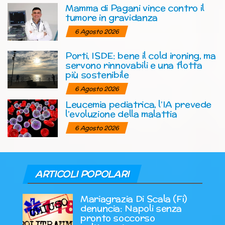
Mamma di Pagani vince contro il
tumore in gravidanza
6 Agosto 2026
Porti, ISDE: bene il cold ironing, ma
servono rinnovabili e una flotta
più sostenibile
6 Agosto 2026
Leucemia pediatrica, l’IA prevede
l’evoluzione della malattia
6 Agosto 2026
ARTICOLI POPOLARI
Mariagrazia Di Scala (Fi)
denuncia: Napoli senza
pronto soccorso