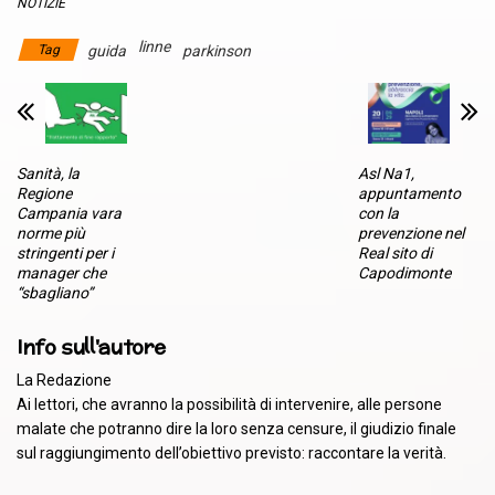
NOTIZIE
linne
Tag
guida
parkinson
Sanità, la
Asl Na1,
Regione
appuntamento
Campania vara
con la
norme più
prevenzione nel
stringenti per i
Real sito di
manager che
Capodimonte
“sbagliano”
Info sull'autore
La Redazione
Ai lettori, che avranno la possibilità di intervenire, alle persone
malate che potranno dire la loro senza censure, il giudizio finale
sul raggiungimento dell’obiettivo previsto: raccontare la verità.