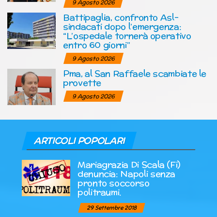
9 Agosto 2026
Battipaglia, confronto Asl-
sindacati dopo l’emergenza:
“L’ospedale tornerà operativo
entro 60 giorni”
9 Agosto 2026
Pma, al San Raffaele scambiate le
provette
9 Agosto 2026
ARTICOLI POPOLARI
Mariagrazia Di Scala (Fi)
denuncia: Napoli senza
pronto soccorso
politraumi.
29 Settembre 2018