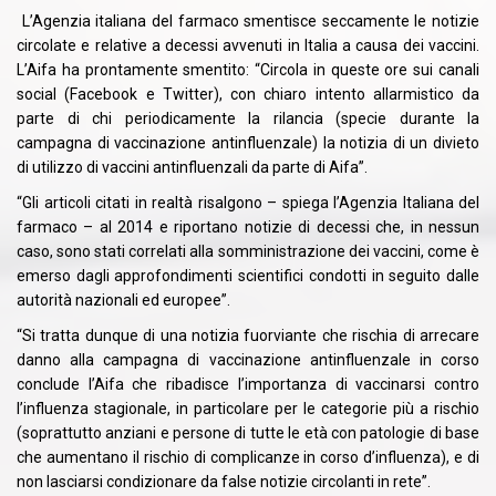
L’Agenzia italiana del farmaco smentisce seccamente le notizie
circolate e relative a decessi avvenuti in Italia a causa dei vaccini.
L’Aifa ha prontamente smentito: “Circola in queste ore sui canali
social (Facebook e Twitter), con chiaro intento allarmistico da
parte di chi periodicamente la rilancia (specie durante la
campagna di vaccinazione antinfluenzale) la notizia di un divieto
di utilizzo di vaccini antinfluenzali da parte di Aifa”.
“Gli articoli citati in realtà risalgono – spiega l’Agenzia Italiana del
farmaco – al 2014 e riportano notizie di decessi che, in nessun
caso, sono stati correlati alla somministrazione dei vaccini, come è
emerso dagli approfondimenti scientifici condotti in seguito dalle
autorità nazionali ed europee”.
“Si tratta dunque di una notizia fuorviante che rischia di arrecare
danno alla campagna di vaccinazione antinfluenzale in corso
conclude l’Aifa che ribadisce l’importanza di vaccinarsi contro
l’influenza stagionale, in particolare per le categorie più a rischio
(soprattutto anziani e persone di tutte le età con patologie di base
che aumentano il rischio di complicanze in corso d’influenza), e di
non lasciarsi condizionare da false notizie circolanti in rete”.