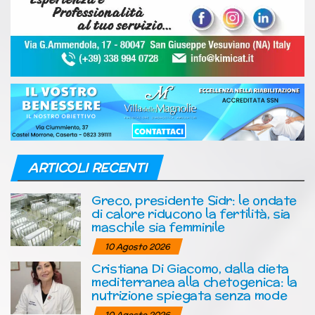
ARTICOLI RECENTI
Greco, presidente Sidr: le ondate
di calore riducono la fertilità, sia
maschile sia femminile
10 Agosto 2026
Cristiana Di Giacomo, dalla dieta
mediterranea alla chetogenica: la
nutrizione spiegata senza mode
10 Agosto 2026