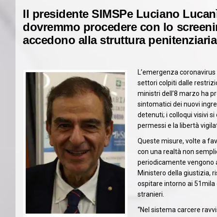
Il presidente SIMSPe Luciano Lucanìa
dovremmo procedere con lo screenin
accedono alla struttura penitenziaria
L’emergenza coronavirus e 
settori colpiti dalle restri
ministri dell’8 marzo ha pre
sintomatici dei nuovi ingre
detenuti; i colloqui visivi 
permessi e la libertà vigila
Queste misure, volte a fav
con una realtà non semplice
periodicamente vengono aff
Ministero della giustizia, r
ospitare intorno ai 51mila d
stranieri.
“Nel sistema carcere ravv