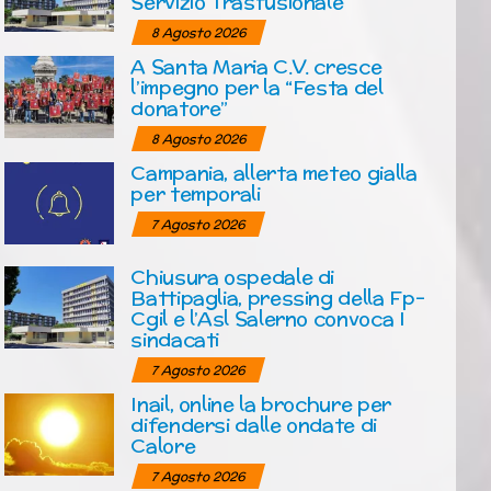
Servizio Trasfusionale
8 Agosto 2026
A Santa Maria C.V. cresce
l’impegno per la “Festa del
donatore”
8 Agosto 2026
Campania, allerta meteo gialla
per temporali
7 Agosto 2026
Chiusura ospedale di
Battipaglia, pressing della Fp-
Cgil e l’Asl Salerno convoca I
sindacati
7 Agosto 2026
Inail, online la brochure per
difendersi dalle ondate di
Calore
7 Agosto 2026