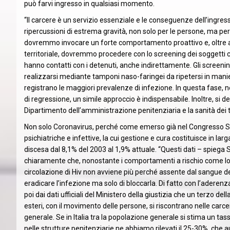
può farvi ingresso in qualsiasi momento.
“Il carcere è un servizio essenziale e le conseguenze dell’ingre
ripercussioni di estrema gravità, non solo per le persone, ma pe
dovremmo invocare un forte comportamento proattivo e, oltre al
territoriale, dovremmo procedere con lo screening dei soggetti 
hanno contatti con i detenuti, anche indirettamente. Gli screeni
realizzarsi mediante tamponi naso-faringei da ripetersi in mani
registrano le maggiori prevalenze di infezione. In questa fase, n
di regressione, un simile approccio è indispensabile. Inoltre, si d
Dipartimento dell’amministrazione penitenziaria e la sanità dei te
Non solo Coronavirus, perché come emerso già nel Congresso SIM
psichiatriche e infettive, la cui gestione e cura costituisce in larg
discesa dal 8,1% del 2003 al 1,9% attuale. “Questi dati – spiega 
chiaramente che, nonostante i comportamenti a rischio come lo sc
circolazione di Hiv non avviene più perché assente dal sangue dei 
eradicare l’infezione ma solo di bloccarla. Di fatto con l’aderenza
poi dai dati ufficiali del Ministero della giustizia che un terzo dell
esteri, con il movimento delle persone, si riscontrano nelle carcer
generale. Se in Italia tra la popolazione generale si stima un tasso
nelle strutture penitenziarie ne abbiamo rilevati il 25-30%, che