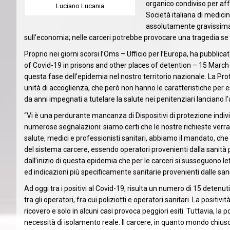
organico condiviso per aff
Luciano Lucania
Società italiana di medici
assolutamente gravissima n
sull’economia; nelle carceri potrebbe provocare una tragedia se 
Proprio nei giorni scorsi l’Oms – Ufficio per l’Europa, ha pubblic
of Covid-19 in prisons and other places of detention – 15 March 
questa fase dell’epidemia nel nostro territorio nazionale. La Pro
unità di accoglienza, che però non hanno le caratteristiche per es
da anni impegnati a tutelare la salute nei penitenziari lanciano l
“Vi è una perdurante mancanza di Dispositivi di protezione indi
numerose segnalazioni: siamo certi che le nostre richieste verra
salute, medici e professionisti sanitari, abbiamo il mandato, che o
del sistema carcere, essendo operatori provenienti dalla sanità 
dall’inizio di questa epidemia che per le carceri si susseguono l
ed indicazioni più specificamente sanitarie provenienti dalle sanit
Ad oggi tra i positivi al Covid-19, risulta un numero di 15 dete
tra gli operatori, fra cui poliziotti e operatori sanitari. La posi
ricovero e solo in alcuni casi provoca peggiori esiti. Tuttavia, la p
necessità di isolamento reale. Il carcere, in quanto mondo chiuso