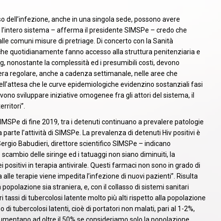
sso dell’infezione, anche in una singola sede, possono avere
r l’intero sistema – afferma il presidente SIMSPe – credo che
le comuni misure di pretriage. Di concerto con la Sanità
che quotidianamente fanno accesso alla struttura penitenziaria e
ng, nonostante la complessità ed i presumibili costi, devono
era regolare, anche a cadenza settimanale, nelle aree che
ell’attesa che le curve epidemiologiche evidenzino sostanziali fasi
evono sviluppare iniziative omogenee fra gli attori del sistema, il
rritori”.
SPe di fine 2019, tra i detenuti continuano a prevalere patologie
a parte l’attività di SIMSPe. La prevalenza di detenuti Hiv positivi è
Sergio Babudieri, direttore scientifico SIMSPe – indicano
ambio delle siringe ed i tatuaggi non siano diminuiti, la
positivi in terapia antivirale. Questi farmaci non sono in grado di
 alle terapie viene impedita l’infezione di nuovi pazienti”. Risulta
a popolazione sia straniera, e, con il collasso di sistemi sanitari
i tassi di tubercolosi latente molto più alti rispetto alla popolazione
 di tubercolosi latenti, cioè di portatori non malati, pari al 1-2%,
 aumentano ad oltre il 50% se consideriamo solo la popolazione