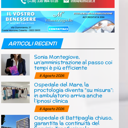
ARTICOLI RECENTI
Sonia Montegiove,
un’amministrazione al passo coi
tempi è più efficiente
8 Agosto 2026
Ospedale del Mare, la
proctologia diventa “su misura”:
in ambulatorio arriva anche
l’ipnosi clinica
8 Agosto 2026
Ospedale di Battipaglia chiuso,
garantita la continuità del