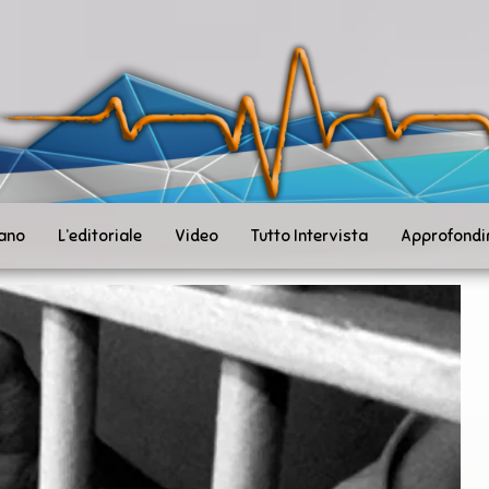
ità
toSanità
ws
mpo
le
iano
L’editoriale
Video
Tutto Intervista
Approfondi