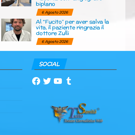
biplano
6 Agosto 2026
Al “Fucito” per aver salva la
vita, il paziente ringrazia il
dottore Zulli
6 Agosto 2026
SOCIAL
Facebook
Twitter
YouTube
Tumblr