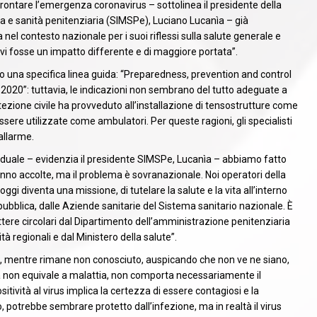
rontare l’emergenza coronavirus – sottolinea il presidente della
na e sanità penitenziaria (SIMSPe), Luciano Lucanìa – già
el contesto nazionale per i suoi riflessi sulla salute generale e
vi fosse un impatto differente e di maggiore portata”.
ato una specifica linea guida: “Preparedness, prevention and control
2020”: tuttavia, le indicazioni non sembrano del tutto adeguate a
tezione civile ha provveduto all’installazione di tensostrutture come
sere utilizzate come ambulatori. Per queste ragioni, gli specialisti
’allarme.
viduale – evidenzia il presidente SIMSPe, Lucanìa – abbiamo fatto
nno accolte, ma il problema è sovranazionale. Noi operatori della
ggi diventa una missione, di tutelare la salute e la vita all’interno
pubblica, dalle Aziende sanitarie del Sistema sanitario nazionale. È
ettere circolari dal Dipartimento dell’amministrazione penitenziaria
à regionali e dal Ministero della salute”.
nuti, mentre rimane non conosciuto, auspicando che non ve ne siano,
tività non equivale a malattia, non comporta necessariamente il
ositività al virus implica la certezza di essere contagiosi e la
, potrebbe sembrare protetto dall’infezione, ma in realtà il virus