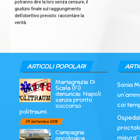
potranno dire la loro senza censure, il
giudizio finale sul raggiungimento
dell’obiettivo previsto: raccontare la
verità.
ARTICOLI POPOLARI
ARTI
Mariagrazia Di
Sonia M
Scala (Fi)
denuncia: Napoli
un’ammi
senza pronto
coi temp
soccorso
politraumi.
Ospedale
29 Settembre 2018
proctol
Campagna
misura”:
oncologica