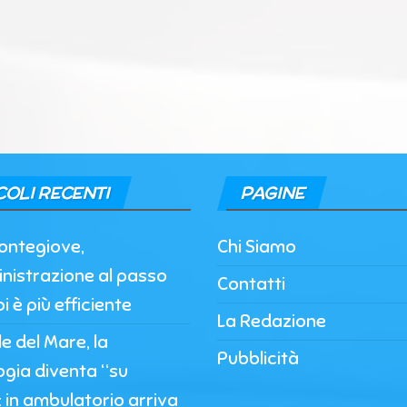
COLI RECENTI
PAGINE
ontegiove,
Chi Siamo
nistrazione al passo
Contatti
i è più efficiente
La Redazione
 del Mare, la
Pubblicità
ogia diventa “su
 in ambulatorio arriva