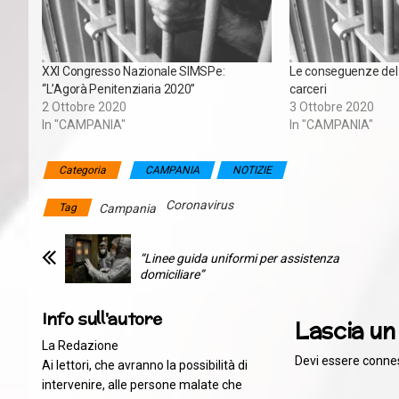
XXI Congresso Nazionale SIMSPe:
Le conseguenze del 
“L’Agorà Penitenziaria 2020”
carceri
2 Ottobre 2020
3 Ottobre 2020
In "CAMPANIA"
In "CAMPANIA"
Categoria
CAMPANIA
NOTIZIE
Coronavirus
Tag
Campania
“Linee guida uniformi per assistenza
domiciliare”
Info sull'autore
Lascia u
La Redazione
Devi essere
conne
Ai lettori, che avranno la possibilità di
intervenire, alle persone malate che