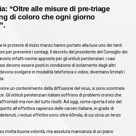
: “Oltre alle misure di pre-triage
g di coloro che ogni giorno
”.
le proteste di inizio marzo hanno portato alla luce uno dei tanti
zioni per prevenire i contagi. Il decreto del presidente del Consiglio dei
visto infatti norme apposite per gli istituti penitenziari: i casi
ssi devono essere posti in condizione di isolamento dagli altri
si devono svolgere in modalità telefonica o video; diventano limitati i
ta.
orire un contenimento della diffusione del virus, si sono scontrate
. Gli istituti penitenziari italiani soffrono di problemi cronici che
rontati ma non del tutto risolti. Ad oggi, come riporta il sito del
ispetto all’effettiva capienza delle carceri italiane, in grado di
etenuti, i reclusi effettivi sono oltre 60mila, di cui circa un terzo
iso molta buona volontà, ma assoluta mancanza di un piano