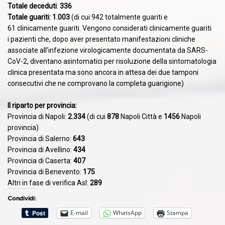
Totale deceduti
:
336
Totale guariti:
1.003
(di cui 942 totalmente guariti e
61
clinicamente guariti. Vengono considerati clinicamente guariti
i pazienti che, dopo aver presentato manifestazioni cliniche
associate all’infezione virologicamente documentata da SARS-
CoV-2, diventano asintomatici per risoluzione della sintomatologia
clinica presentata ma sono ancora in attesa dei due tamponi
consecutivi che ne comprovano la completa guarigione)
Il riparto per provincia:
Provincia di Napoli:
2.334
(di cui
878
Napoli Città e
1456
Napoli
provincia)
Provincia di Salerno:
643
Provincia di Avellino:
434
Provincia di Caserta:
407
Provincia di Benevento:
175
Altri in fase di verifica Asl:
289
Condividi:
E-mail
WhatsApp
Stampa