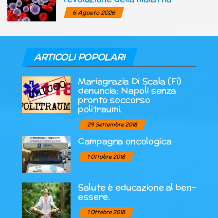
6 Agosto 2026
ARTICOLI POPOLARI
Mariagrazia Di Scala (Fi)
denuncia: Napoli senza
pronto soccorso
politraumi.
29 Settembre 2018
Campagna oncologica
1 Ottobre 2018
Salute è educazione al ben-
essere.
1 Ottobre 2018