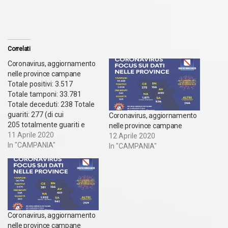
Correlati
Coronavirus, aggiornamento
nelle province campane
Totale positivi: 3.517
Totale tamponi: 33.781
Totale deceduti: 238 Totale
guariti: 277 (di cui
Coronavirus, aggiornamento
205 totalmente guariti e
nelle province campane
72 clinicamente guariti) ​ Il
11 Aprile 2020
12 Aprile 2020
riparto per provincia:
In "CAMPANIA"
In "CAMPANIA"
Provincia di Napoli: 1.809 (di
cui 762 Napoli Città e
1047 Napoli provincia)
Provincia di Salerno: 533
Provincia di Avellino: 399
Provincia di Caserta: 368
Coronavirus, aggiornamento
Provincia di Benevento: 152
nelle province campane
Altri in fase di verifica