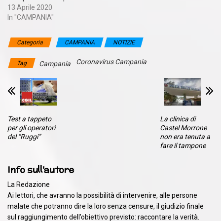
13 Aprile 2020
Asl: 256
In "CAMPANIA"
Categoria
CAMPANIA
NOTIZIE
Coronavirus Campania
Tag
Campania
Test a tappeto
La clinica di
per gli operatori
Castel Morrone
del “Ruggi”
non era tenuta a
fare il tampone
Info sull'autore
La Redazione
Ai lettori, che avranno la possibilità di intervenire, alle persone
malate che potranno dire la loro senza censure, il giudizio finale
sul raggiungimento dell’obiettivo previsto: raccontare la verità.