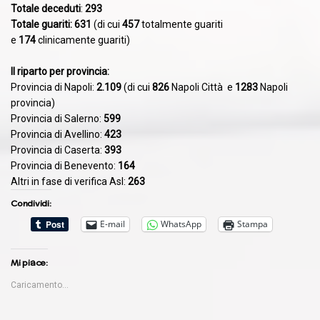
Totale deceduti
:
293
Totale guariti:
631
(di cui
457
totalmente guariti
e
174
clinicamente guariti)
Il riparto per provincia:
Provincia di Napoli:
2.109
(di cui
826
Napoli Città e
1283
Napoli
provincia)
Provincia di Salerno:
599
Provincia di Avellino:
423
Provincia di Caserta:
393
Provincia di Benevento:
164
Altri in fase di verifica Asl:
263
Condividi:
E-mail
WhatsApp
Stampa
Mi piace:
Caricamento...