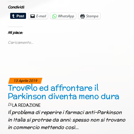
Condividi:
E-mail
WhatsApp
Stampa
Mi piace:
Caricamento...
13 Aprile 2019
Trov@lo ed affrontare il
Parkinson diventa meno dura
Di
LA REDAZIONE
Il problema di reperire i farmaci anti-Parkinson
in Italia si protrae da anni: spesso non si trovano
in commercio mettendo così…