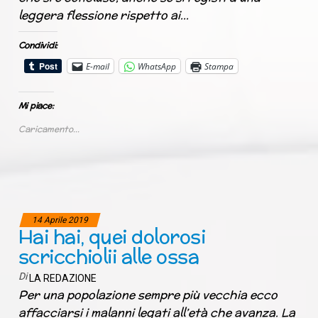
leggera flessione rispetto ai…
Condividi:
E-mail
WhatsApp
Stampa
Mi piace:
Caricamento...
14 Aprile 2019
Hai hai, quei dolorosi
scricchiolii alle ossa
Di
LA REDAZIONE
Per una popolazione sempre più vecchia ecco
affacciarsi i malanni legati all’età che avanza. La