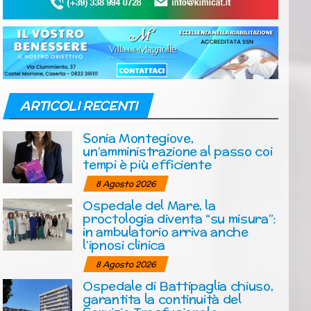
ARTICOLI RECENTI
Sonia Montegiove,
un’amministrazione al passo coi
tempi è più efficiente
8 Agosto 2026
Ospedale del Mare, la
proctologia diventa “su misura”:
in ambulatorio arriva anche
l’ipnosi clinica
8 Agosto 2026
Ospedale di Battipaglia chiuso,
garantita la continuità del