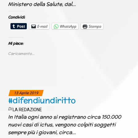
Ministero della Salute, dal…
Condividi:
E-mail
WhatsApp
Stampa
Mi piace:
Caricamento...
13 Aprile 2019
#difendiundiritto
Di
LA REDAZIONE
In Italia ogni anno si registrano circa 150.000
nuovi casi di ictus, vengono colpiti soggetti
sempre più i giovani, circa…