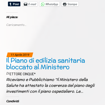
E-mail
WhatsApp
Stampa
Mi piace:
Caricamento...
11 Aprile 2019
Il Piano di edilizia sanitaria
bloccato al Ministero
Di
ETTORE CINQUE*
Riceviamo e Pubblichiamo “Il Ministero della
Salute ha attestato la coerenza del piano degli
investimenti con il piano ospedaliero. Le…
Condividi: