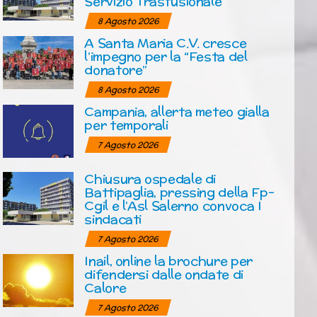
Servizio Trasfusionale
8 Agosto 2026
A Santa Maria C.V. cresce
l’impegno per la “Festa del
donatore”
8 Agosto 2026
Campania, allerta meteo gialla
per temporali
7 Agosto 2026
Chiusura ospedale di
Battipaglia, pressing della Fp-
Cgil e l’Asl Salerno convoca I
sindacati
7 Agosto 2026
Inail, online la brochure per
difendersi dalle ondate di
Calore
7 Agosto 2026