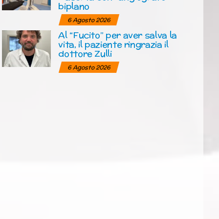
biplano
6 Agosto 2026
Al “Fucito” per aver salva la
vita, il paziente ringrazia il
dottore Zulli
6 Agosto 2026