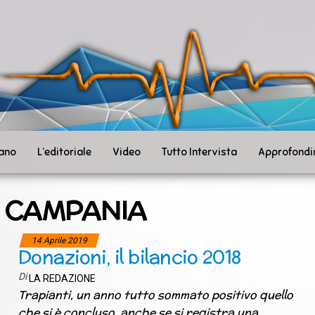
ità
toSanità
ws
mpo
le
iano
L’editoriale
Video
Tutto Intervista
Approfondi
:
CAMPANIA
14 Aprile 2019
Donazioni, il bilancio 2018
Di
LA REDAZIONE
Trapianti, un anno tutto sommato positivo quello
che si è concluso, anche se si registra una