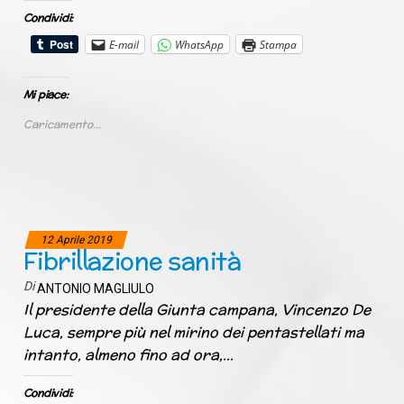
Condividi:
E-mail
WhatsApp
Stampa
Mi piace:
Caricamento...
12 Aprile 2019
Fibrillazione sanità
Di
ANTONIO MAGLIULO
Il presidente della Giunta campana, Vincenzo De
Luca, sempre più nel mirino dei pentastellati ma
intanto, almeno fino ad ora,…
Condividi: