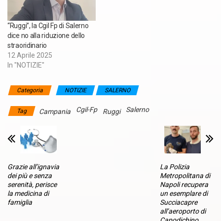
“Ruggi”, la Cgil Fp di Salerno
dice no alla riduzione dello
straoridinario
12 Aprile 2025
In "NOTIZIE"
Categoria
NOTIZIE
SALERNO
Cgil-Fp
Salerno
Tag
Campania
Ruggi
Grazie all’ignavia
La Polizia
dei più e senza
Metropolitana di
serenità, perisce
Napoli recupera
la medicina di
un esemplare di
famiglia
Succiacapre
all’aeroporto di
Capodichino