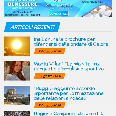
ARTICOLI RECENTI
Inail, online la brochure per
difendersi dalle ondate di Calore
7 Agosto 2026
Marta Villani: “La mia vita tra
parquet e giornalismo sportivo”
7 Agosto 2026
“Ruggi”, raggiunto accordo
importante per l’ottimizzazione
delle relazioni sindacali
7 Agosto 2026
Regione Campania, deliberati 5