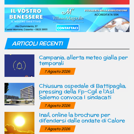
ARTICOLI RECENTI
Campania, allerta meteo gialla per
temporali
7 Agosto 2026
Chiusura ospedale di Battipaglia,
pressing della Fp-Cgil e l’Asl
Salerno convoca I sindacati
7 Agosto 2026
Inail, online la brochure per
difendersi dalle ondate di Calore
7 Agosto 2026