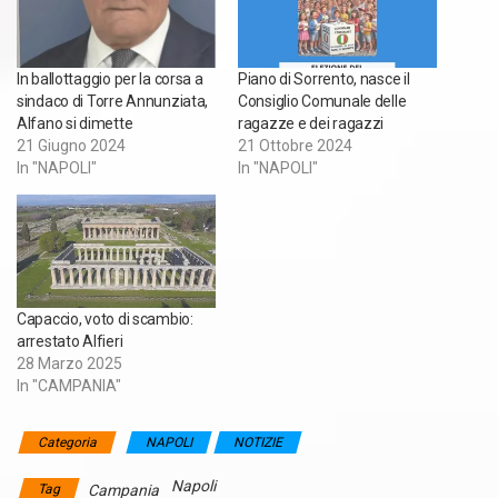
In ballottaggio per la corsa a
Piano di Sorrento, nasce il
sindaco di Torre Annunziata,
Consiglio Comunale delle
Alfano si dimette
ragazze e dei ragazzi
21 Giugno 2024
21 Ottobre 2024
In "NAPOLI"
In "NAPOLI"
Capaccio, voto di scambio:
arrestato Alfieri
28 Marzo 2025
In "CAMPANIA"
Categoria
NAPOLI
NOTIZIE
Napoli
Tag
Campania