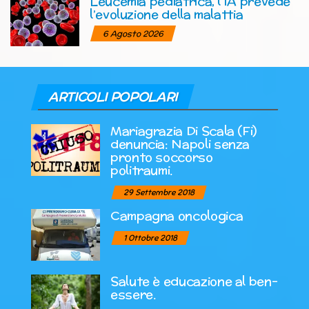
Leucemia pediatrica, l’IA prevede
l’evoluzione della malattia
6 Agosto 2026
ARTICOLI POPOLARI
Mariagrazia Di Scala (Fi)
denuncia: Napoli senza
pronto soccorso
politraumi.
29 Settembre 2018
Campagna oncologica
1 Ottobre 2018
Salute è educazione al ben-
essere.