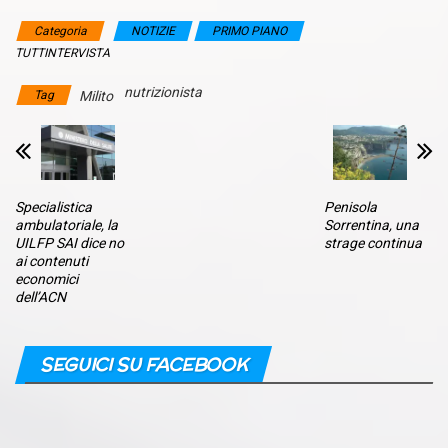
Categoria
NOTIZIE
PRIMO PIANO
TUTTINTERVISTA
nutrizionista
Tag
Milito
Specialistica
Penisola
ambulatoriale, la
Sorrentina, una
UILFP SAI dice no
strage continua
ai contenuti
economici
dell’ACN
SEGUICI SU FACEBOOK