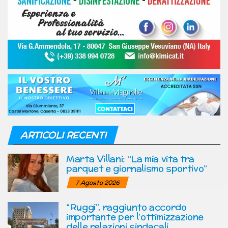
ARTICOLI RECENTI
Marta Villani: “La mia vita tra
parquet e giornalismo sportivo”
7 Agosto 2026
“Ruggi”, raggiunto accordo
importante per l’ottimizzazione
delle relazioni sindacali