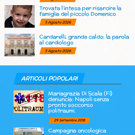
Trovata l’intesa per risarcire la
famiglia del piccolo Domenico
5 Agosto 2026
Cardarelli, grande caldo: la parola
al cardiologo
5 Agosto 2026
ARTICOLI POPOLARI
Mariagrazia Di Scala (Fi)
denuncia: Napoli senza
pronto soccorso
politraumi.
29 Settembre 2018
Campagna oncologica