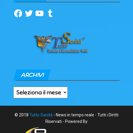
Facebook
Twitter
YouTube
Tumblr
ARCHIVI
Archivi
© 2018
Tutto Sanità
- News in tempo reale - Tutti i Diritti
Riservati - Powered By