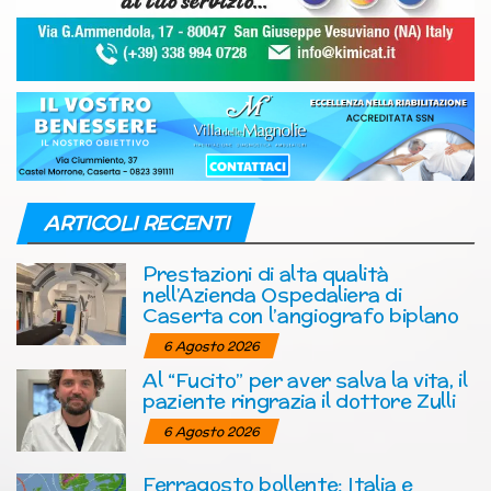
ARTICOLI RECENTI
Prestazioni di alta qualità
nell’Azienda Ospedaliera di
Caserta con l’angiografo biplano
6 Agosto 2026
Al “Fucito” per aver salva la vita, il
paziente ringrazia il dottore Zulli
6 Agosto 2026
Ferragosto bollente: Italia e