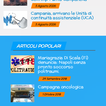
5 Agosto 2026
Campania, arrivano le Unità di
continuità assistenziale (UCA)
5 Agosto 2026
ARTICOLI POPOLARI
Mariagrazia Di Scala (Fi)
denuncia: Napoli senza
pronto soccorso
politraumi.
29 Settembre 2018
Campagna oncologica
1 Ottobre 2018