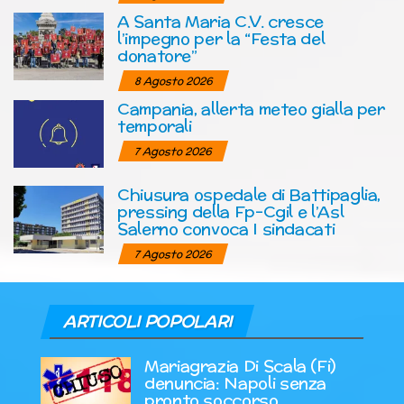
A Santa Maria C.V. cresce
l’impegno per la “Festa del
donatore”
8 Agosto 2026
Campania, allerta meteo gialla per
temporali
7 Agosto 2026
Chiusura ospedale di Battipaglia,
pressing della Fp-Cgil e l’Asl
Salerno convoca I sindacati
7 Agosto 2026
ARTICOLI POPOLARI
Mariagrazia Di Scala (Fi)
denuncia: Napoli senza
pronto soccorso