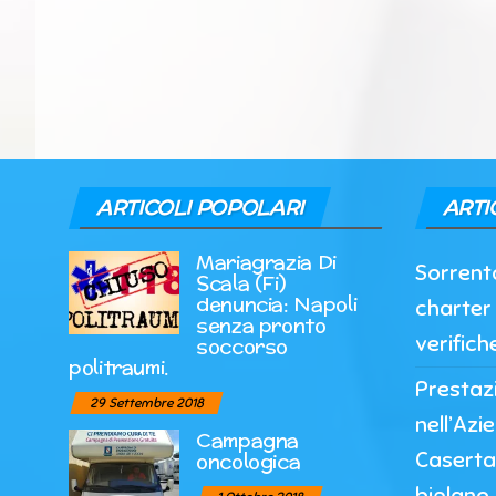
ARTICOLI POPOLARI
ARTI
Mariagrazia Di
Sorrento
Scala (Fi)
denuncia: Napoli
charter 
senza pronto
verifich
soccorso
politraumi.
Prestazi
29 Settembre 2018
nell’Azi
Campagna
Caserta
oncologica
biplano