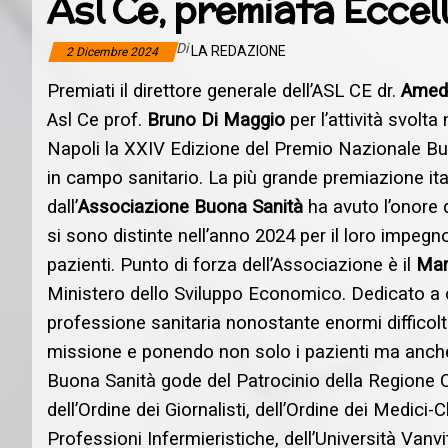
Asl Ce, premiata Eccel
Di
LA REDAZIONE
2 Dicembre 2024
Premiati il direttore generale dell’ASL CE dr.
Amede
Asl Ce prof.
Bruno Di Maggio
per l’attività svolt
Napoli la XXIV Edizione del Premio Nazionale Bu
in campo sanitario. La più grande premiazione it
dall’
Associazione
Buona Sanità
ha avuto l’onore d
si sono distinte nell’anno 2024 per il loro impegno
pazienti. Punto di forza dell’Associazione è il
Mar
Ministero dello Sviluppo Economico. Dedicato a c
professione sanitaria nonostante enormi difficoltà
missione e ponendo non solo i pazienti ma anche 
Buona Sanità gode del Patrocinio della Regione C
dell’Ordine dei Giornalisti, dell’Ordine dei Medici-C
Professioni Infermieristiche, dell’Università Vanvi