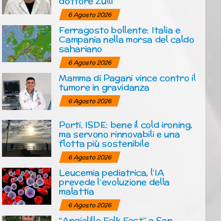
dottore Zulli
6 Agosto 2026
Ferragosto bollente: Italia e
Campania nella morsa del caldo
sahariano
6 Agosto 2026
Mamma di Pagani vince contro il
tumore in gravidanza
6 Agosto 2026
Porti, ISDE: bene il cold ironing,
ma servono rinnovabili e una
flotta più sostenibile
6 Agosto 2026
Leucemia pediatrica, l’IA
prevede l’evoluzione della
malattia
6 Agosto 2026
“Angiolillo Folk Fest” a San