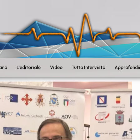
ità
toSanità
ws
mpo
le
iano
L’editoriale
Video
Tutto Intervista
Approfondi