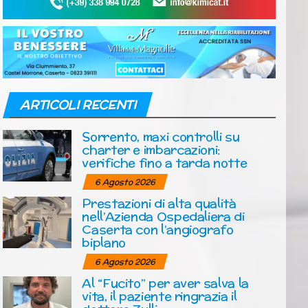
ARTICOLI RECENTI
Sorrento, maxi controlli su
charter e imbarcazioni:
verifiche fino a tarda notte
6 Agosto 2026
Prestazioni di alta qualità
nell’Azienda Ospedaliera di
Caserta con l’angiografo
biplano
6 Agosto 2026
Al “Fucito” per aver salva la
vita, il paziente ringrazia il