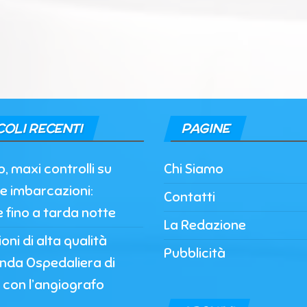
COLI RECENTI
PAGINE
, maxi controlli su
Chi Siamo
e imbarcazioni:
Contatti
e fino a tarda notte
La Redazione
oni di alta qualità
Pubblicità
enda Ospedaliera di
 con l’angiografo