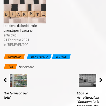
I pazienti diabetici tra le
priorità per il vaccino
anticovid
21 Febbraio 2021
In "BENEVENTO"
Categoria
BENEVENTO
NOTIZIE
Tag
benevento
“Un farmaco per
Eboli, le
tutti”
ristrutturazioni
“fantasma” e la