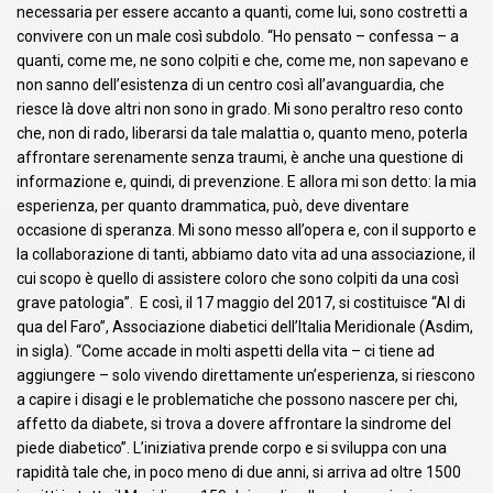
necessaria per essere accanto a quanti, come lui, sono costretti a
convivere con un male così subdolo. “Ho pensato – confessa – a
quanti, come me, ne sono colpiti e che, come me, non sapevano e
non sanno dell’esistenza di un centro così all’avanguardia, che
riesce là dove altri non sono in grado. Mi sono peraltro reso conto
che, non di rado, liberarsi da tale malattia o, quanto meno, poterla
affrontare serenamente senza traumi, è anche una questione di
informazione e, quindi, di prevenzione. E allora mi son detto: la mia
esperienza, per quanto drammatica, può, deve diventare
occasione di speranza. Mi sono messo all’opera e, con il supporto e
la collaborazione di tanti, abbiamo dato vita ad una associazione, il
cui scopo è quello di assistere coloro che sono colpiti da una così
grave patologia”. E così, il 17 maggio del 2017, si costituisce “Al di
qua del Faro”, Associazione diabetici dell’Italia Meridionale (Asdim,
in sigla). “Come accade in molti aspetti della vita – ci tiene ad
aggiungere – solo vivendo direttamente un’esperienza, si riescono
a capire i disagi e le problematiche che possono nascere per chi,
affetto da diabete, si trova a dovere affrontare la sindrome del
piede diabetico”. L’iniziativa prende corpo e si sviluppa con una
rapidità tale che, in poco meno di due anni, si arriva ad oltre 1500