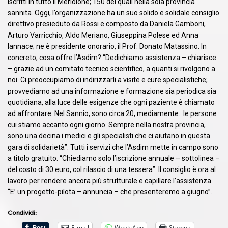
iscritti in tutto il Meridione; 150 dei quali nella sola provincia
sannita. Oggi, l’organizzazione ha un suo solido e solidale consiglio
direttivo presieduto da Rossi e composto da Daniela Gamboni,
Arturo Varricchio, Aldo Meriano, Giuseppina Polese ed Anna
Iannace; ne è presidente onorario, il Prof. Donato Matassino. In
concreto, cosa offre l’Asdim? “Dedichiamo assistenza – chiarisce
– grazie ad un comitato tecnico scientifico, a quanti si rivolgono a
noi. Ci preoccupiamo di indirizzarli a visite e cure specialistiche;
provvediamo ad una informazione e formazione sia periodica sia
quotidiana, alla luce delle esigenze che ogni paziente è chiamato
ad affrontare. Nel Sannio, sono circa 20, mediamente. le persone
cui stiamo accanto ogni giorno. Sempre nella nostra provincia,
sono una decina i medici e gli specialisti che ci aiutano in questa
gara di solidarietà”. Tutti i servizi che l’Asdim mette in campo sono
a titolo gratuito. “Chiediamo solo l’iscrizione annuale – sottolinea –
del costo di 30 euro, col rilascio di una tessera”. Il consiglio è ora al
lavoro per rendere ancora più strutturale e capillare l’assistenza.
“E’ un progetto-pilota – annuncia – che presenteremo a giugno”.
Condividi:
E-mail
WhatsApp
Stampa