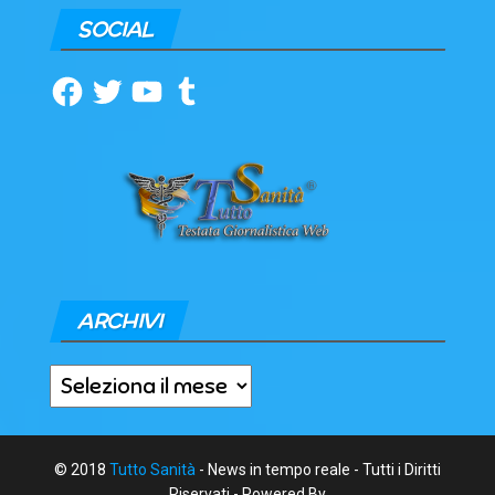
SOCIAL
Facebook
Twitter
YouTube
Tumblr
ARCHIVI
Archivi
© 2018
Tutto Sanità
- News in tempo reale - Tutti i Diritti
Riservati - Powered By