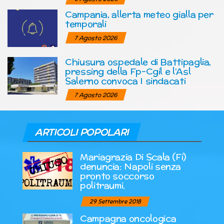
Campania, allerta meteo gialla per
temporali
7 Agosto 2026
Chiusura ospedale di Battipaglia,
pressing della Fp-Cgil e l’Asl
Salerno convoca I sindacati
7 Agosto 2026
ARTICOLI POPOLARI
Mariagrazia Di Scala (Fi)
denuncia: Napoli senza
pronto soccorso
politraumi.
29 Settembre 2018
Campagna oncologica