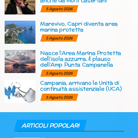
anche da molti casertani
5 Agosto 2026
Marevivo, Capri diventa area
marina protetta
5 Agosto 2026
Nasce l’Area Marina Protetta
dell’isola azzurra, il plauso
dell’Amp Punta Campanella
5 Agosto 2026
Campania, arrivano le Unità di
continuità assistenziale (UCA)
5 Agosto 2026
ARTICOLI POPOLARI