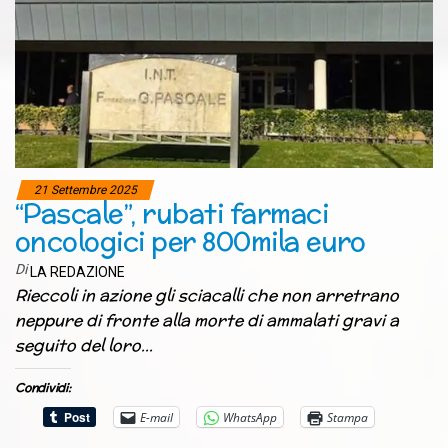
21 Settembre 2025
“Pascale”, rubati farmaci
oncologici per 800mila euro
Di
LA REDAZIONE
Rieccoli in azione gli sciacalli che non arretrano
neppure di fronte alla morte di ammalati gravi a
seguito del loro…
Condividi:
E-mail
WhatsApp
Stampa