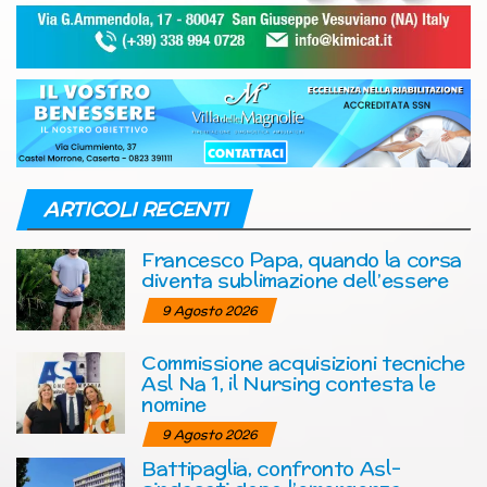
ARTICOLI RECENTI
Francesco Papa, quando la corsa
diventa sublimazione dell’essere
9 Agosto 2026
Commissione acquisizioni tecniche
Asl Na 1, il Nursing contesta le
nomine
9 Agosto 2026
Battipaglia, confronto Asl-