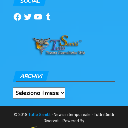
SOCIAL
Facebook
Twitter
YouTube
Tumblr
ARCHIVI
Archivi
© 2018
Tutto Sanità
- News in tempo reale - Tutti i Diritti
Riservati - Powered By