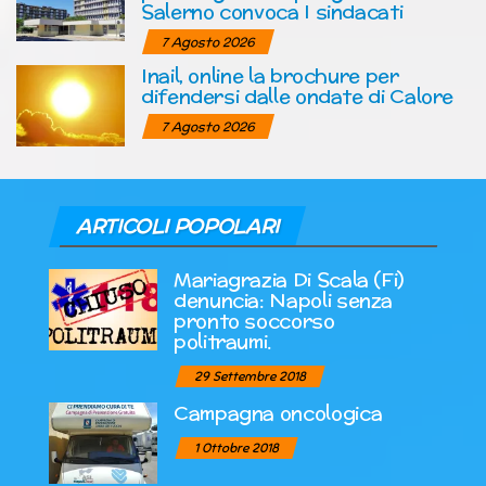
Salerno convoca I sindacati
7 Agosto 2026
Inail, online la brochure per
difendersi dalle ondate di Calore
7 Agosto 2026
ARTICOLI POPOLARI
Mariagrazia Di Scala (Fi)
denuncia: Napoli senza
pronto soccorso
politraumi.
29 Settembre 2018
Campagna oncologica
1 Ottobre 2018