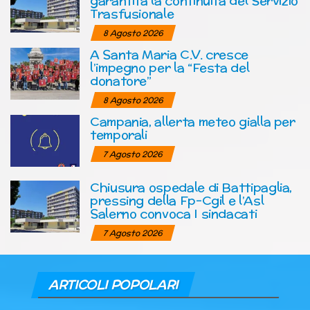
garantita la continuità del Servizio
Trasfusionale
8 Agosto 2026
A Santa Maria C.V. cresce
l’impegno per la “Festa del
donatore”
8 Agosto 2026
Campania, allerta meteo gialla per
temporali
7 Agosto 2026
Chiusura ospedale di Battipaglia,
pressing della Fp-Cgil e l’Asl
Salerno convoca I sindacati
7 Agosto 2026
ARTICOLI POPOLARI