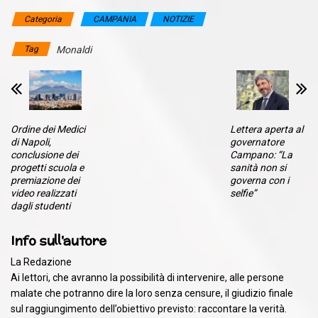
Categoria
CAMPANIA
NOTIZIE
Tag
Monaldi
Ordine dei Medici
Lettera aperta al
di Napoli,
governatore
conclusione dei
Campano: “La
progetti scuola e
sanità non si
premiazione dei
governa con i
video realizzati
selfie”
dagli studenti
Info sull'autore
La Redazione
Ai lettori, che avranno la possibilità di intervenire, alle persone
malate che potranno dire la loro senza censure, il giudizio finale
sul raggiungimento dell’obiettivo previsto: raccontare la verità.