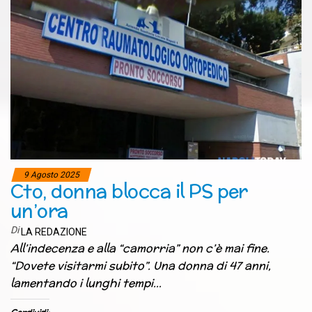
9 Agosto 2025
Cto, donna blocca il PS per
un’ora
Di
LA REDAZIONE
All’indecenza e alla “camorria” non c’è mai fine.
“Dovete visitarmi subito”. Una donna di 47 anni,
lamentando i lunghi tempi…