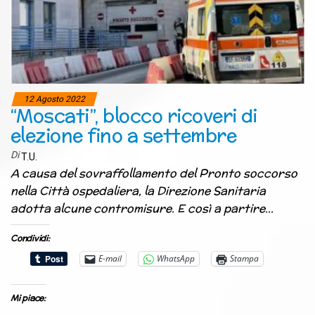
12 Agosto 2022
“Moscati”, blocco ricoveri di
elezione fino a settembre
Di
T.U.
A causa del sovraffollamento del Pronto soccorso
nella Città ospedaliera, la Direzione Sanitaria
adotta alcune contromisure. E così a partire…
Condividi:
E-mail
WhatsApp
Stampa
Mi piace: