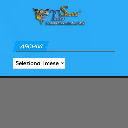
ARCHIVI
Archivi
© 2018
Tutto Sanità
- News in tempo reale - Tutti i Diritti
Riservati - Powered By