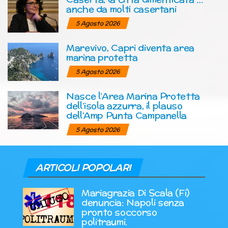
anche da molti casertani
5 Agosto 2026
Marevivo, Capri diventa area
marina protetta
5 Agosto 2026
Nasce l’Area Marina Protetta
dell’isola azzurra, il plauso
dell’Amp Punta Campanella
5 Agosto 2026
ARTICOLI POPOLARI
Mariagrazia Di Scala (Fi)
denuncia: Napoli senza
pronto soccorso
politraumi.