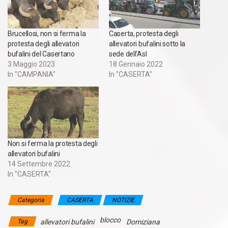
Brucellosi, non si ferma la
Caserta, protesta degli
protesta degli allevatori
allevatori bufalini sotto la
bufalini del Casertano
sede dell’Asl
3 Maggio 2023
18 Gennaio 2022
In "CAMPANIA"
In "CASERTA"
Non si ferma la protesta degli
allevatori bufalini
14 Settembre 2022
In "CASERTA"
Categoria
CASERTA
NOTIZIE
blocco
Tag
allevatori bufalini
Domiziana