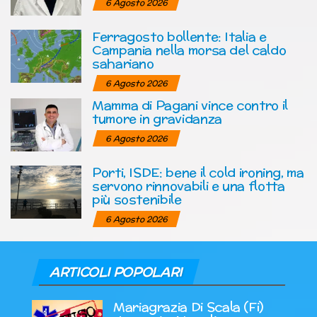
6 Agosto 2026
Ferragosto bollente: Italia e
Campania nella morsa del caldo
sahariano
6 Agosto 2026
Mamma di Pagani vince contro il
tumore in gravidanza
6 Agosto 2026
Porti, ISDE: bene il cold ironing, ma
servono rinnovabili e una flotta
più sostenibile
6 Agosto 2026
ARTICOLI POPOLARI
Mariagrazia Di Scala (Fi)