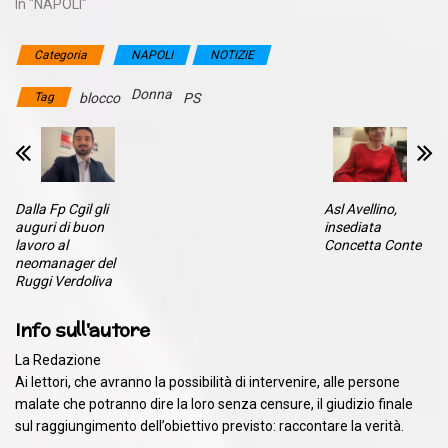
In "NAPOLI"
Categoria
NAPOLI
NOTIZIE
Donna
Tag
blocco
PS
Dalla Fp Cgil gli
Asl Avellino,
auguri di buon
insediata
lavoro al
Concetta Conte
neomanager del
Ruggi Verdoliva
Info sull'autore
La Redazione
Ai lettori, che avranno la possibilità di intervenire, alle persone
malate che potranno dire la loro senza censure, il giudizio finale
sul raggiungimento dell’obiettivo previsto: raccontare la verità.