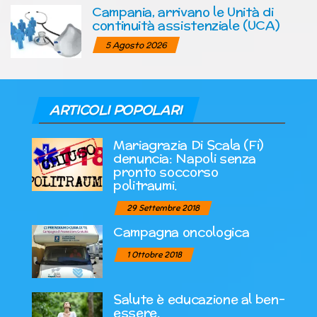
Campania, arrivano le Unità di
continuità assistenziale (UCA)
5 Agosto 2026
ARTICOLI POPOLARI
Mariagrazia Di Scala (Fi)
denuncia: Napoli senza
pronto soccorso
politraumi.
29 Settembre 2018
Campagna oncologica
1 Ottobre 2018
Salute è educazione al ben-
essere.