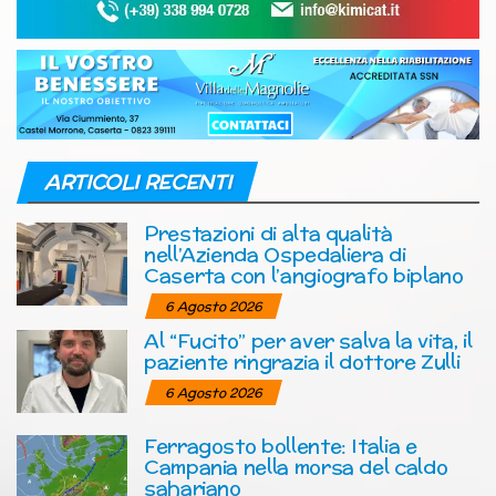
ARTICOLI RECENTI
Prestazioni di alta qualità
nell’Azienda Ospedaliera di
Caserta con l’angiografo biplano
6 Agosto 2026
Al “Fucito” per aver salva la vita, il
paziente ringrazia il dottore Zulli
6 Agosto 2026
Ferragosto bollente: Italia e
Campania nella morsa del caldo
sahariano