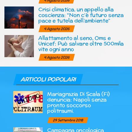
4 Agosto 2026
Crisi climatica, un appello alla
coscienza: “Non c’è futuro senza
pace e tutela dell’ambiente”
4 Agosto 2026
Allattamento al seno, Oms e
Unicef: Può salvare oltre 500mila
vite ogni anno
4 Agosto 2026
ARTICOLI POPOLARI
Mariagrazia Di Scala (Fi)
denuncia: Napoli senza
pronto soccorso
politraumi.
29 Settembre 2018
Campagna oncologica