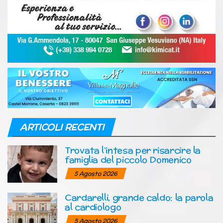
ARTICOLI RECENTI
Trovata l’intesa per risarcire la
famiglia del piccolo Domenico
5 Agosto 2026
Cardarelli, grande caldo: la parola
al cardiologo
5 Agosto 2026