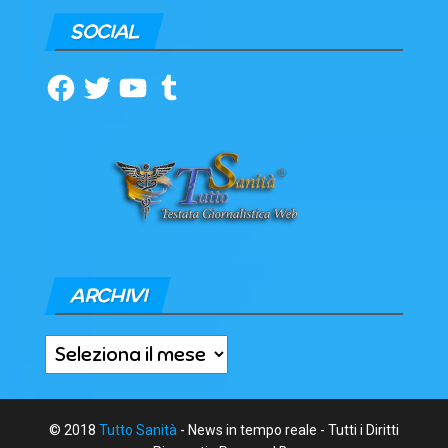
SOCIAL
Facebook
Twitter
YouTube
Tumblr
ARCHIVI
Archivi
© 2018
Tutto Sanità
- News in tempo reale - Tutti i Diritti