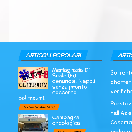
ARTICOLI POPOLARI
ARTI
Mariagrazia Di
Sorrento
Scala (Fi)
denuncia: Napoli
charter 
senza pronto
verifich
soccorso
politraumi.
Prestazi
29 Settembre 2018
nell’Azi
Campagna
Caserta
oncologica
biplano