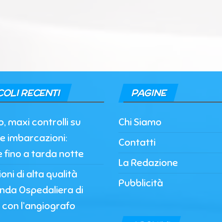
COLI RECENTI
PAGINE
, maxi controlli su
Chi Siamo
e imbarcazioni:
Contatti
e fino a tarda notte
La Redazione
oni di alta qualità
Pubblicità
enda Ospedaliera di
 con l’angiografo