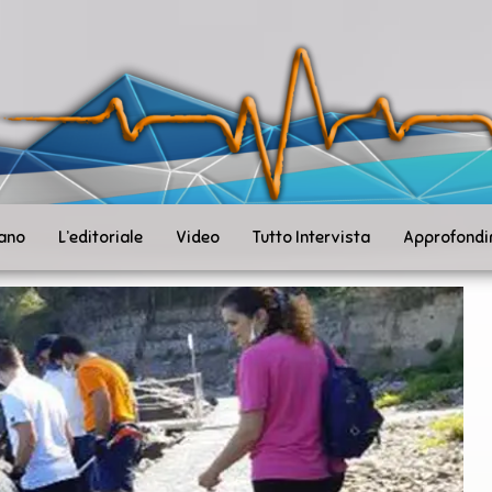
ità
toSanità
ws
mpo
le
iano
L’editoriale
Video
Tutto Intervista
Approfondi