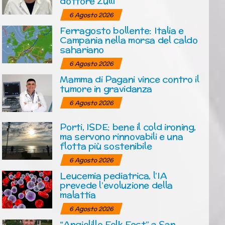
dottore Zulli
6 Agosto 2026
Ferragosto bollente: Italia e
Campania nella morsa del caldo
sahariano
6 Agosto 2026
Mamma di Pagani vince contro il
tumore in gravidanza
6 Agosto 2026
Porti, ISDE: bene il cold ironing,
ma servono rinnovabili e una
flotta più sostenibile
6 Agosto 2026
Leucemia pediatrica, l’IA
prevede l’evoluzione della
malattia
6 Agosto 2026
“Angiolillo Folk Fest” a San