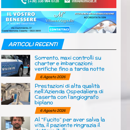
ARTICOLI RECENTI
Sorrento, maxi controlli su
charter e imbarcazioni:
verifiche fino a tarda notte
6 Agosto 2026
Prestazioni di alta qualità
nell’Azienda Ospedaliera di
Caserta con l’angiografo
biplano
6 Agosto 2026
Al “Fucito” per aver salva la
vita, il paziente ringrazia il