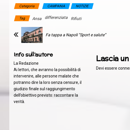
Categoria
CAMPANIA
NOTIZIE
differenziata
Tag
Ansa
Rifiuti
Fa tappa a Napoli “Sport e salute”
Info sull'autore
Lascia u
La Redazione
Devi essere
conne
Ai lettori, che avranno la possibilità di
intervenire, alle persone malate che
potranno dire la loro senza censure, il
giudizio finale sul raggiungimento
dell’obiettivo previsto: raccontare la
verità.