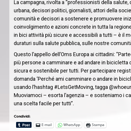
La campagna, rivolta a “professionisti della salute, 
urbana, decisori politici, giornalisti, attori della soci
comunità e decisori a sostenere e promuovere inizia
coinvolgimento e azioni concrete in tutta la regio
in bici attività più sicure e accessibili a tutti – è 
duraturi sulla salute pubblica, sulle nostre comunità
Questo l’appello dell’Oms Europa ai cittadini: “Part
più persone a camminare e ad andare in bicicletta d
sicura e sostenibile per tutti. Per partecipare regist
domanda ‘Perché ami camminare o andare in biciclet
usando l’hashtag #LetsGetMoving, tagga @whoeurope
Muoviamoci – esorta l’agenzia – e sosteniamo i ca
una scelta facile per tutti”.
Condividi:
E-mail
WhatsApp
Stampa