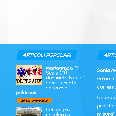
ARTICOLI POPOLARI
ARTI
Mariagrazia Di
Sonia M
Scala (Fi)
denuncia: Napoli
un’ammi
senza pronto
coi temp
soccorso
politraumi.
Ospedale
29 Settembre 2018
proctol
Campagna
misura”:
oncologica