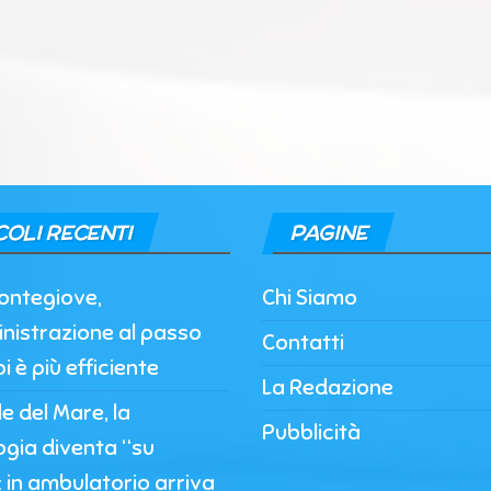
COLI RECENTI
PAGINE
ontegiove,
Chi Siamo
nistrazione al passo
Contatti
i è più efficiente
La Redazione
 del Mare, la
Pubblicità
ogia diventa “su
 in ambulatorio arriva