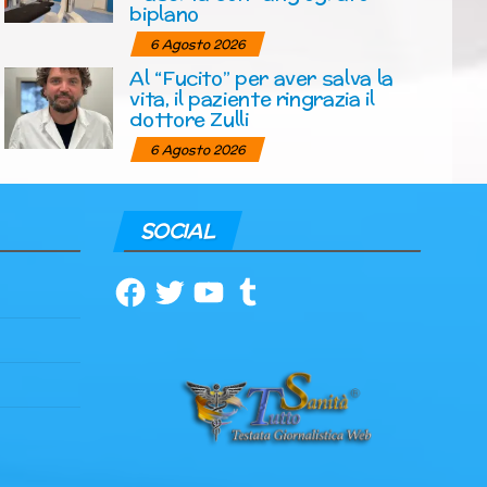
biplano
6 Agosto 2026
Al “Fucito” per aver salva la
vita, il paziente ringrazia il
dottore Zulli
6 Agosto 2026
SOCIAL
Facebook
Twitter
YouTube
Tumblr