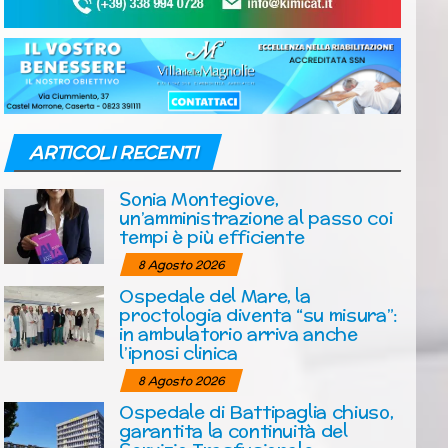
ARTICOLI RECENTI
Sonia Montegiove,
un’amministrazione al passo coi
tempi è più efficiente
8 Agosto 2026
Ospedale del Mare, la
proctologia diventa “su misura”:
in ambulatorio arriva anche
l’ipnosi clinica
8 Agosto 2026
Ospedale di Battipaglia chiuso,
garantita la continuità del