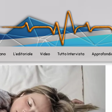
ità
toSanità
ws
mpo
le
iano
L’editoriale
Video
Tutto Intervista
Approfondi