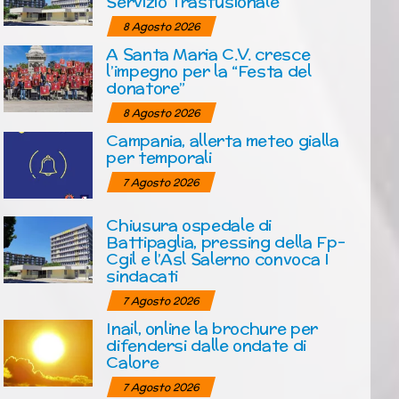
Servizio Trasfusionale
8 Agosto 2026
A Santa Maria C.V. cresce
l’impegno per la “Festa del
donatore”
8 Agosto 2026
Campania, allerta meteo gialla
per temporali
7 Agosto 2026
Chiusura ospedale di
Battipaglia, pressing della Fp-
Cgil e l’Asl Salerno convoca I
sindacati
7 Agosto 2026
Inail, online la brochure per
difendersi dalle ondate di
Calore
7 Agosto 2026