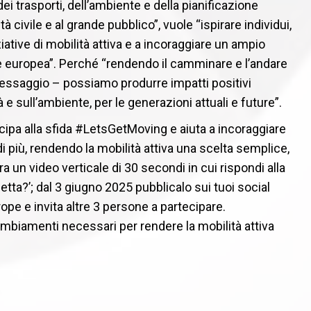
dei trasporti, dell’ambiente e della pianificazione
età civile e al grande pubblico”, vuole “ispirare individui,
tive di mobilità attiva e a incoraggiare un ampio
ne europea”. Perché “rendendo il camminare e l’andare
il messaggio – possiamo produrre impatti positivi
 e sull’ambiente, per le generazioni attuali e future”.
ecipa alla sfida #LetsGetMoving e aiuta a incoraggiare
i più, rendendo la mobilità attiva una scelta semplice,
ra un video verticale di 30 secondi in cui rispondi alla
ta?’; dal 3 giugno 2025 pubblicalo sui tuoi social
 e invita altre 3 persone a partecipare.
mbiamenti necessari per rendere la mobilità attiva