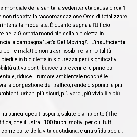
e mondiale della sanità la sedentarietà causa circa 1
che non rispetta la raccomandazione Oms di totalizzare
 intensità moderata. È quanto segnala l’Ufficio
e nella Giornata mondiale della bicicletta, in
ncia la campagna ‘Let’s Get Moving!’. “L’insufficiente
o per le malattie non trasmissibili e la mortalità
edi e in bicicletta in sicurezza per i significativi
bilità attiva contribuisce a prevenire le principali
mentale, riduce il rumore ambientale nonché le
via la congestione del traffico, rende disponibile più
enti urbani più sicuri, più verdi, più vivibili e più
ramma paneuropeo trasporti, salute e ambiente (The
ca, che illustra i 100 buoni motivi per cui tutti
come parte della vita quotidiana, e una sfida social.