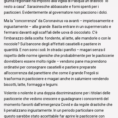
giunta regionale ha imposto alla vigilia di Pasqua un drastico “Io
resto a casa”. Saracinesche abbassate e forni spenti per i
pasticcieri. Evidentemente al governatore non piacciono i dolci.
Ma la “concorrenza” da Coronavirus va avanti – impietosamente e
ingiustamente – alla grande. Basta entrare in un supermercato e
fermarsi davanti agli scaffali delle uova di cioccolato. C’è
l’imbarazzo della scelta: fondente, al latte, alle mandorle o con le
nocciole? Sul bancone degli affettati casatielli e pastiere in
quantità. E non sono i soli. In strada i panifici – magari senza il
rispetto delle norme igieniche che probabilmente per le pasticcerie
dovrebbero essere molto rigide – vendono pane ma prendono
ordinativi per consegnare casatielli e pastiere preparate
all’occorrenza dal panettiere che come il grande Fregoli si
trasforma in pasticciere e magari anche in salumiere vendendo
biscotti, latte, formaggi e legumi.
Volente o nolente è una doppia discriminazione per i titolari delle
pasticcerie che vedono crescere e guadagnare i concorrenti del
momento favoriti dall’emergenza Covid e da regole drastiche che
li penalizzano ingiustamente. In un periodo particolare come
questo sarebbe stato accettabile far aprire le pasticcerie con