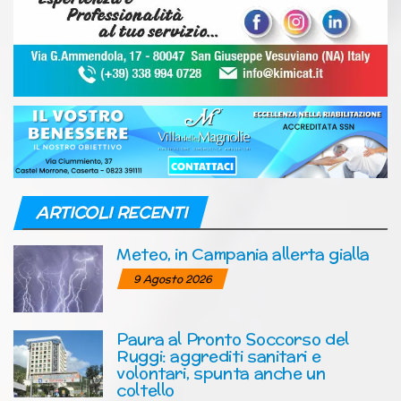
ARTICOLI RECENTI
Meteo, in Campania allerta gialla
9 Agosto 2026
Paura al Pronto Soccorso del
Ruggi: aggrediti sanitari e
volontari, spunta anche un
coltello