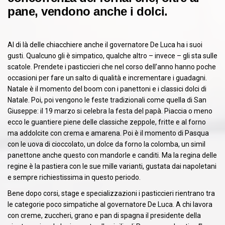
pane, vendono anche i dolci.
Al di là delle chiacchiere anche il governatore De Luca ha i suoi
gusti. Qualcuno gli è simpatico, qualche altro – invece – gli sta sulle
scatole. Prendete i pasticcieri che nel corso dell’anno hanno poche
occasioni per fare un salto di qualità e incrementare i guadagni.
Natale è il momento del boom con i panettoni e i classici dolci di
Natale. Poi, poi vengono le feste tradizionali come quella di San
Giuseppe: il 19 marzo si celebra la festa del papà. Piaccia o meno
ecco le guantiere piene delle classiche zeppole, fritte e al forno
ma addolcite con crema e amarena. Poi è il momento di Pasqua
con le uova di cioccolato, un dolce da forno la colomba, un simil
panettone anche questo con mandorle e canditi. Ma la regina delle
regine è la pastiera con le sue mille varianti, gustata dai napoletani
e sempre richiestissima in questo periodo.
Bene dopo corsi, stage e specializzazioni i pasticcieri rientrano tra
le categorie poco simpatiche al governatore De Luca. A chi lavora
con creme, zuccheri, grano e pan di spagna il presidente della