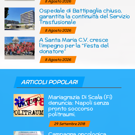
8 Agosto 2026
Ospedale di Battipaglia chiuso,
garantita la continuità del Servizio
Trasfusionale
8 Agosto 2026
A Santa Maria C.V. cresce
l’impegno per la “Festa del
donatore”
8 Agosto 2026
ARTICOLI POPOLARI
Mariagrazia Di Scala (Fi)
denuncia: Napoli senza
pronto soccorso
politraumi.
29 Settembre 2018
Campagna oncologica