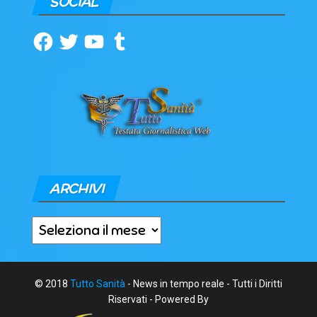
SOCIAL
Facebook
Twitter
YouTube
Tumblr
ARCHIVI
Archivi
© 2018
Tutto Sanità
- News in tempo reale - Tutti i Diritti
Riservati - Powered By