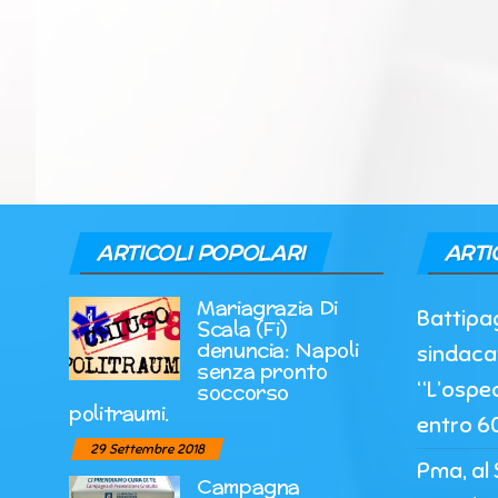
ARTICOLI POPOLARI
ARTI
Mariagrazia Di
Battipag
Scala (Fi)
denuncia: Napoli
sindaca
senza pronto
“L’ospe
soccorso
politraumi.
entro 60
29 Settembre 2018
Pma, al 
Campagna