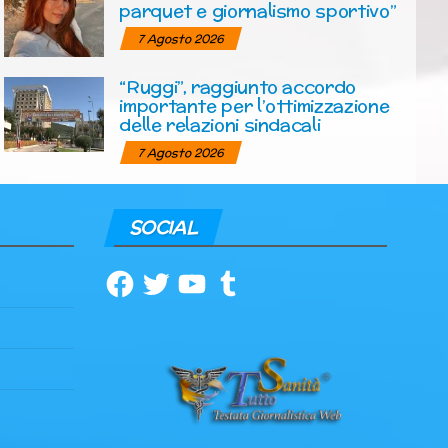
parquet e giornalismo sportivo”
7 Agosto 2026
“Ruggi”, raggiunto accordo
importante per l’ottimizzazione
delle relazioni sindacali
7 Agosto 2026
SOCIAL
Facebook
Twitter
YouTube
Tumblr