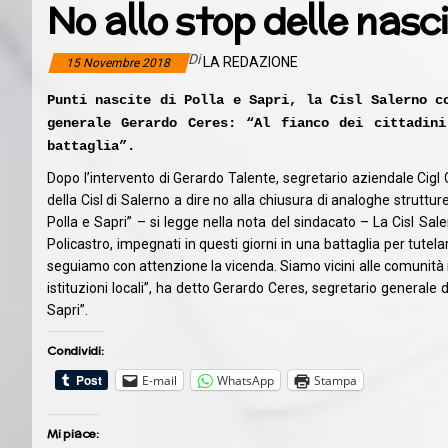
No allo stop delle nasc
Di
LA REDAZIONE
15 Novembre 2018
Punti nascite di Polla e Sapri, la Cisl Salerno c
generale Gerardo Ceres: “Al fianco dei cittadin
battaglia”.
Dopo l’intervento di Gerardo Talente, segretario aziendale Cigl
della Cisl di Salerno a dire no alla chiusura di analoghe strutture
Polla e Sapri” – si legge nella nota del sindacato – La Cisl Saler
Policastro, impegnati in questi giorni in una battaglia per tutelare
seguiamo con attenzione la vicenda. Siamo vicini alle comunità
istituzioni locali”, ha detto Gerardo Ceres, segretario generale d
Sapri”.
Condividi:
E-mail
WhatsApp
Stampa
Mi piace: