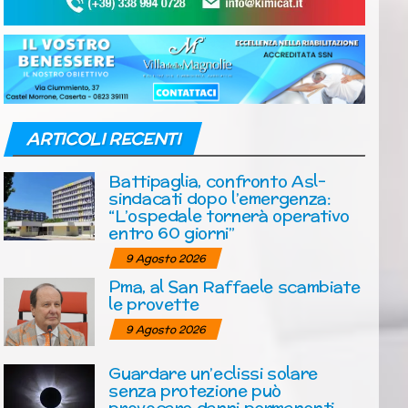
ARTICOLI RECENTI
Battipaglia, confronto Asl-
sindacati dopo l’emergenza:
“L’ospedale tornerà operativo
entro 60 giorni”
9 Agosto 2026
Pma, al San Raffaele scambiate
le provette
9 Agosto 2026
Guardare un’eclissi solare
senza protezione può
provocare danni permanenti