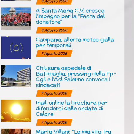
8 Agosto 2026
A Santa Maria C.V. cresce
l’impegno per la “Festa del
donatore”
8 Agosto 2026
Campania, allerta meteo gialla
per temporali
7 Agosto 2026
Chiusura ospedale di
Battipaglia, pressing della Fp-
Cgil e l’Asl Salerno convoca I
sindacati
7 Agosto 2026
Inail, online la brochure per
difendersi dalle ondate di
Calore
7 Agosto 2026
Marta Villani: “La mia vita tra