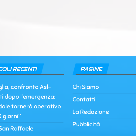
COLI RECENTI
PAGINE
lia, confronto Asl-
Chi Siamo
ti dopo l’emergenza:
Contatti
dale tornerà operativo
La Redazione
 giorni”
Pubblicità
San Raffaele