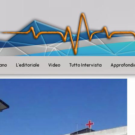
ità
toSanità
ws
mpo
le
iano
L’editoriale
Video
Tutto Intervista
Approfondi