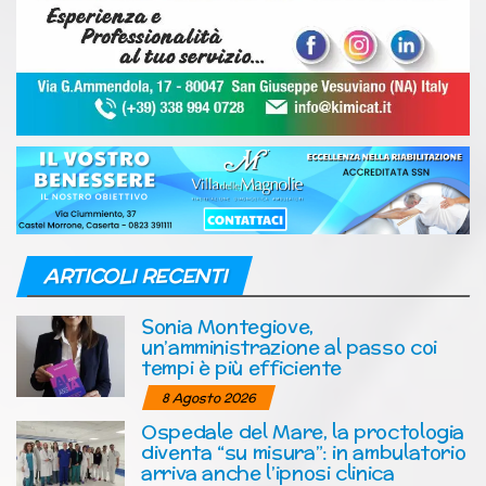
ARTICOLI RECENTI
Sonia Montegiove,
un’amministrazione al passo coi
tempi è più efficiente
8 Agosto 2026
Ospedale del Mare, la proctologia
diventa “su misura”: in ambulatorio
arriva anche l’ipnosi clinica