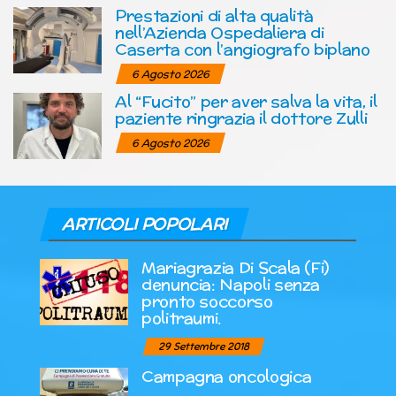
Prestazioni di alta qualità
nell’Azienda Ospedaliera di
Caserta con l’angiografo biplano
6 Agosto 2026
Al “Fucito” per aver salva la vita, il
paziente ringrazia il dottore Zulli
6 Agosto 2026
ARTICOLI POPOLARI
Mariagrazia Di Scala (Fi)
denuncia: Napoli senza
pronto soccorso
politraumi.
29 Settembre 2018
Campagna oncologica