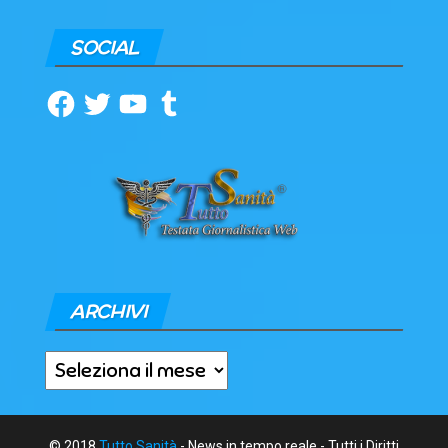
SOCIAL
Facebook
Twitter
YouTube
Tumblr
ARCHIVI
Archivi
© 2018
Tutto Sanità
- News in tempo reale - Tutti i Diritti