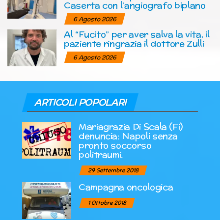
Caserta con l’angiografo biplano
6 Agosto 2026
Al “Fucito” per aver salva la vita, il
paziente ringrazia il dottore Zulli
6 Agosto 2026
ARTICOLI POPOLARI
Mariagrazia Di Scala (Fi)
denuncia: Napoli senza
pronto soccorso
politraumi.
29 Settembre 2018
Campagna oncologica
1 Ottobre 2018