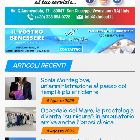
ARTICOLI RECENTI
Sonia Montegiove,
un’amministrazione al passo coi
tempi è più efficiente
8 Agosto 2026
Ospedale del Mare, la proctologia
diventa “su misura”: in ambulatorio
arriva anche l’ipnosi clinica
8 Agosto 2026