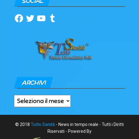
SOCIAL
Facebook
Twitter
YouTube
Tumblr
ARCHIVI
Archivi
© 2018
Tutto Sanità
- News in tempo reale - Tutti i Diritti
Riservati - Powered By