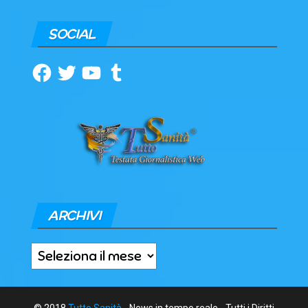
SOCIAL
Facebook
Twitter
YouTube
Tumblr
ARCHIVI
Archivi
© 2018
Tutto Sanità
- News in tempo reale - Tutti i Diritti