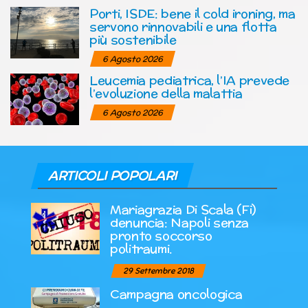
Porti, ISDE: bene il cold ironing, ma
servono rinnovabili e una flotta
più sostenibile
6 Agosto 2026
Leucemia pediatrica, l’IA prevede
l’evoluzione della malattia
6 Agosto 2026
ARTICOLI POPOLARI
Mariagrazia Di Scala (Fi)
denuncia: Napoli senza
pronto soccorso
politraumi.
29 Settembre 2018
Campagna oncologica