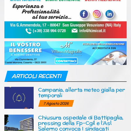
ARTICOLI RECENTI
Campania, allerta meteo gialla per
temporali
7 Agosto 2026
Chiusura ospedale di Battipaglia,
pressing della Fp-Cgil e l’Asl
Salerno convoca I sindacati