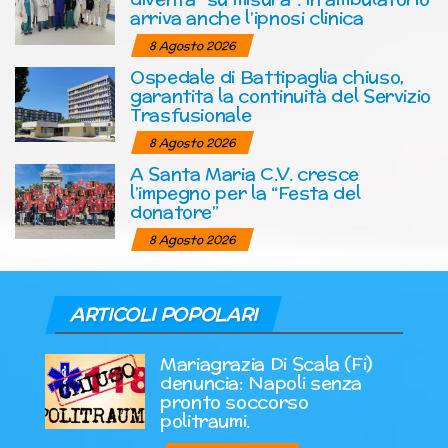
arriva anche l’ipnosi clinica
8 Agosto 2026
Ospedale di Battipaglia chiuso,
garantita la continuità del Servizio
Trasfusionale
8 Agosto 2026
A Santa Maria C.V. cresce
l’impegno per la “Festa del
donatore”
8 Agosto 2026
ARTICOLI POPOLARI
Mariagrazia Di Scala (Fi)
denuncia: Napoli senza
pronto soccorso
politraumi.