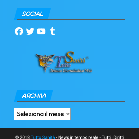
SOCIAL
Facebook
Twitter
YouTube
Tumblr
ARCHIVI
Archivi
© 2018
Tutto Sanità
- News in tempo reale - Tutti i Diritti