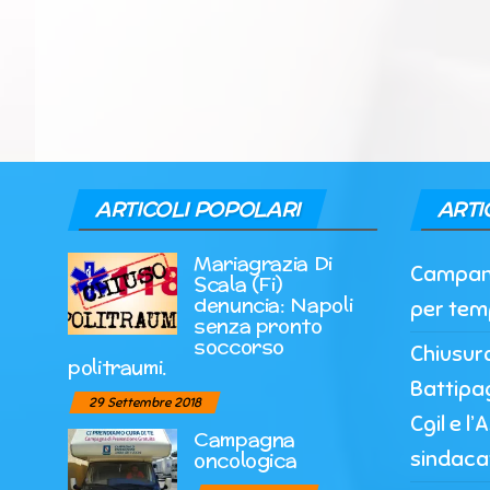
ARTICOLI POPOLARI
ARTI
Mariagrazia Di
Campania
Scala (Fi)
denuncia: Napoli
per tem
senza pronto
soccorso
Chiusur
politraumi.
Battipag
29 Settembre 2018
Cgil e l
Campagna
sindaca
oncologica