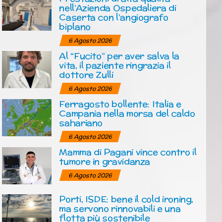
nell’Azienda Ospedaliera di
Caserta con l’angiografo
biplano
6 Agosto 2026
Al “Fucito” per aver salva la
vita, il paziente ringrazia il
dottore Zulli
6 Agosto 2026
Ferragosto bollente: Italia e
Campania nella morsa del caldo
sahariano
6 Agosto 2026
Mamma di Pagani vince contro il
tumore in gravidanza
6 Agosto 2026
Porti, ISDE: bene il cold ironing,
ma servono rinnovabili e una
flotta più sostenibile