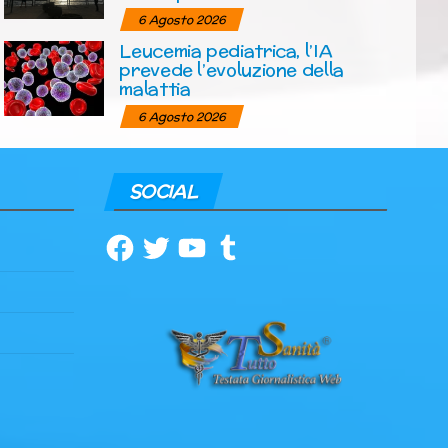
6 Agosto 2026
Leucemia pediatrica, l’IA
prevede l’evoluzione della
malattia
6 Agosto 2026
SOCIAL
Facebook
Twitter
YouTube
Tumblr