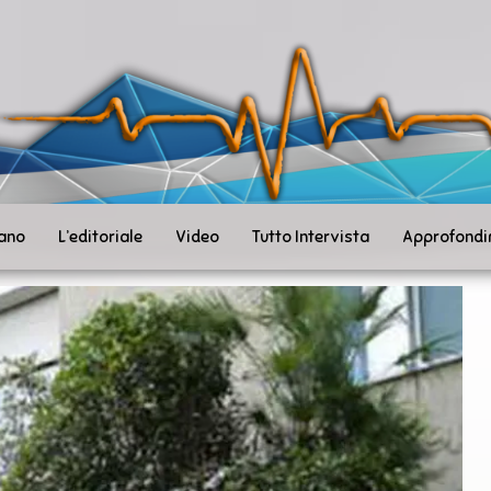
ità
toSanità
ws
mpo
le
iano
L’editoriale
Video
Tutto Intervista
Approfondi