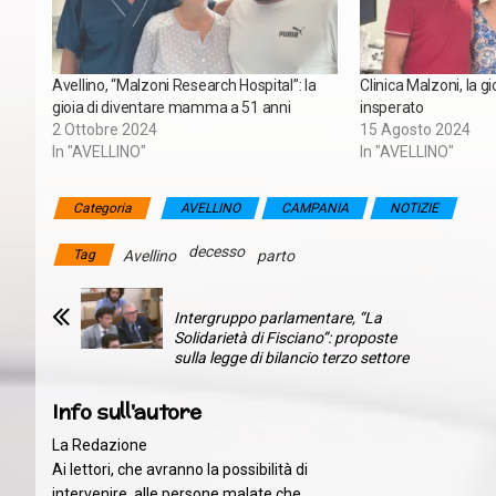
Avellino, “Malzoni Research Hospital”: la
Clinica Malzoni, la gio
gioia di diventare mamma a 51 anni
insperato
2 Ottobre 2024
15 Agosto 2024
In "AVELLINO"
In "AVELLINO"
Categoria
AVELLINO
CAMPANIA
NOTIZIE
decesso
Tag
Avellino
parto
Intergruppo parlamentare, “La
Solidarietà di Fisciano”: proposte
sulla legge di bilancio terzo settore
Info sull'autore
La Redazione
Ai lettori, che avranno la possibilità di
intervenire, alle persone malate che