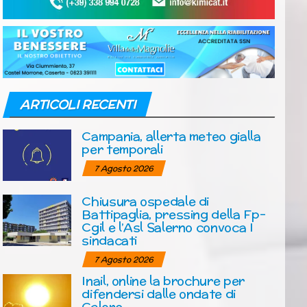
ARTICOLI RECENTI
Campania, allerta meteo gialla
per temporali
7 Agosto 2026
Chiusura ospedale di
Battipaglia, pressing della Fp-
Cgil e l’Asl Salerno convoca I
sindacati
7 Agosto 2026
Inail, online la brochure per
difendersi dalle ondate di
Calore