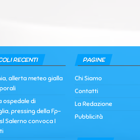
COLI RECENTI
PAGINE
, allerta meteo gialla
Chi Siamo
porali
Contatti
a ospedale di
La Redazione
lia, pressing della Fp-
Pubblicità
’Asl Salerno convoca I
ti