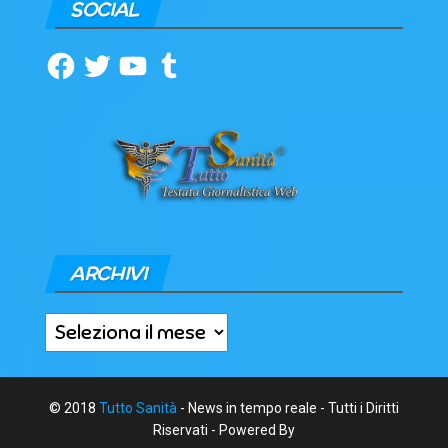
SOCIAL
Facebook
Twitter
YouTube
Tumblr
ARCHIVI
Archivi
© 2018
Tutto Sanità
- News in tempo reale - Tutti i Diritti
Riservati - Powered By