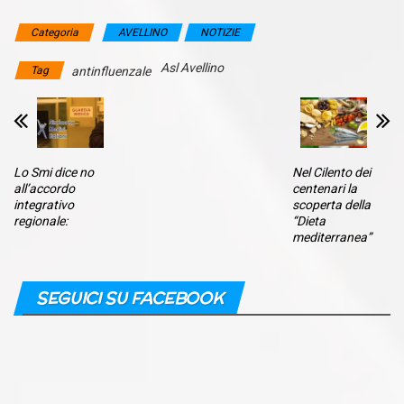
Categoria
AVELLINO
NOTIZIE
Asl Avellino
Tag
antinfluenzale
Lo Smi dice no
Nel Cilento dei
all’accordo
centenari la
integrativo
scoperta della
regionale:
“Dieta
mediterranea”
SEGUICI SU FACEBOOK