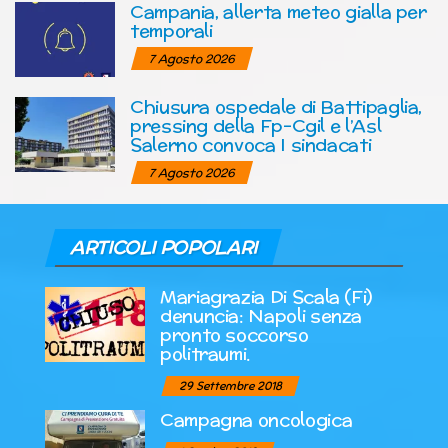
Campania, allerta meteo gialla per
temporali
7 Agosto 2026
Chiusura ospedale di Battipaglia,
pressing della Fp-Cgil e l’Asl
Salerno convoca I sindacati
7 Agosto 2026
ARTICOLI POPOLARI
Mariagrazia Di Scala (Fi)
denuncia: Napoli senza
pronto soccorso
politraumi.
29 Settembre 2018
Campagna oncologica