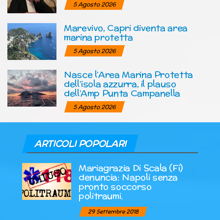
5 Agosto 2026
Marevivo, Capri diventa area
marina protetta
5 Agosto 2026
Nasce l’Area Marina Protetta
dell’isola azzurra, il plauso
dell’Amp Punta Campanella
5 Agosto 2026
ARTICOLI POPOLARI
Mariagrazia Di Scala (Fi)
denuncia: Napoli senza
pronto soccorso
politraumi.
29 Settembre 2018