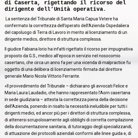
di Caserta, rigettando il ricorso del
dirigente dell’Unità operativa.
La sentenza del Tribunale di Santa Maria Capua Vetere ha
confermato la correttezza dell’operato dell’Azienda Ospedaliera
del capoluogo di Terra di Lavoro in merito al licenziamento di un
dirigente medico, direttore di struttura complessa.
Il giudice Fabiana Iorio ha infatti rigettato il ricorso per impugnativa
proposto da G.S., medico all’epoca in servizio nel nosocomio
casertano, che circa un anno fa per una vicenda di malpractice fu
oggetto di una delibera di licenziamento firmata dal direttore
generale Mario Nicola Vittorio Ferrante.
«Il provvedimento del Tribunale – dichiarano gli avvocati Felice e
Maria Laura Laudadio, che hanno rappresentato l’Aorn casertana
in sede giudiziaria – attesta la correttezza piena della decisione
dell’Azienda, ponendo in risalto la necessità ineludibile per tutti i
dirigenti medici, ed ancor più per i direttori di struttura complessa,
di attenersi scrupolosamente agli obblighi di corretta compilazione
della documentazione sanitaria, di tutoraggio degli specializzandi,
di attuazione dei protocolli aziendali conformi alle linee guida e, di