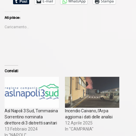
E-mail
WhatsApp
Stampa
Mi piace:
Caricamento...
Correlati
Asl Napoli 3 Sud, Tommasina
Incendio Caivano, l’Arpa
Sorrentino nominata
aggiorna i dati delle analisi
direttore di 3 distretti sanitari
12 Aprile 2025
13 Febbraio 2024
In "CAMPANIA"
In "NAPOLI"