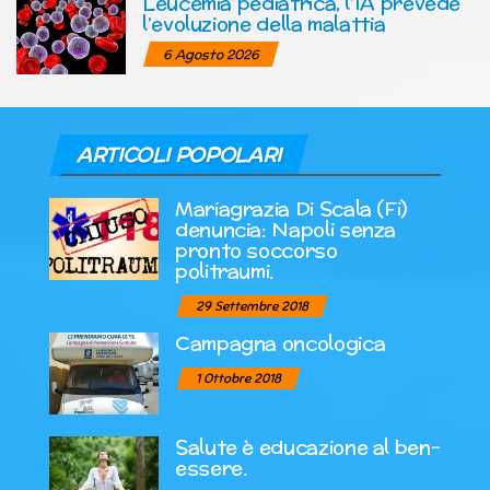
Leucemia pediatrica, l’IA prevede
l’evoluzione della malattia
6 Agosto 2026
ARTICOLI POPOLARI
Mariagrazia Di Scala (Fi)
denuncia: Napoli senza
pronto soccorso
politraumi.
29 Settembre 2018
Campagna oncologica
1 Ottobre 2018
Salute è educazione al ben-
essere.