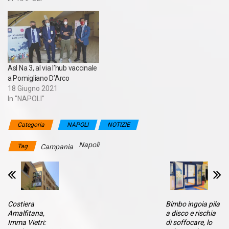
Asl Na 3, al via l’hub vaccinale
a Pomigliano D’Arco
18 Giugno 2021
In "NAPOLI"
Categoria
NAPOLI
NOTIZIE
Napoli
Tag
Campania
Costiera
Bimbo ingoia pila
Amalfitana,
a disco e rischia
Imma Vietri:
di soffocare, lo