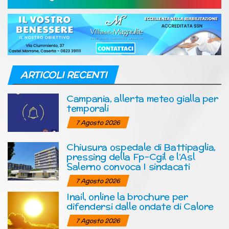
ARTICOLI RECENTI
Campania, allerta meteo gialla per
temporali
7 Agosto 2026
Chiusura ospedale di Battipaglia,
pressing della Fp-Cgil e l’Asl
Salerno convoca I sindacati
7 Agosto 2026
Inail, online la brochure per
difendersi dalle ondate di Calore
7 Agosto 2026