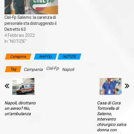
Cisl-Fp Salerno: la carenza di
personale sta distruggendo il
Distretto 63
4 Febbraio 2022
In "NOTIZIE"
Categoria
NAPOLI
NOTIZIE
Cisl-Fp
Tag
Campania
Napoli
Napoli, dirottano
Casa di Cura
un aereo? No,
Tortorella di
un’ambulanza
Salerno,
intervento
chirurgico salva
donna con