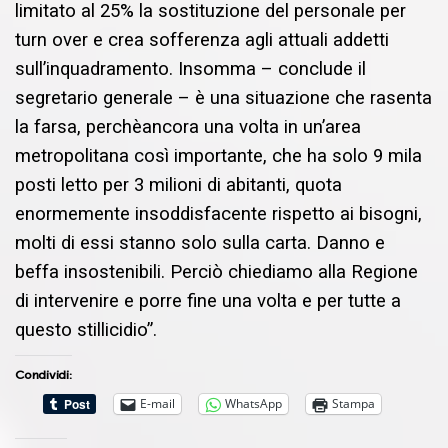
limitato al 25% la
sostituzione del personale per
turn over
e crea sofferenza agli attuali addetti
sull
’
inquadramento. Insomma
–
conclude
il
segretario generale –
è una situazione che ra
senta
la farsa
, perchè
ancora una volta in un
’
area
metropolitana così im
port
a
n
te
, che ha solo 9 mila
posti letto per 3 milioni di abitanti, quota
enormemente
insoddisfacente rispetto ai bisogni
,
molti di essi stanno solo sulla carta
. Danno e
beffa insostenibili.
Perciò chiediamo alla Regione
di intervenire e por
re fine una volta e per tutte a
questo stillicidio
”.
Condividi:
E-mail
WhatsApp
Stampa