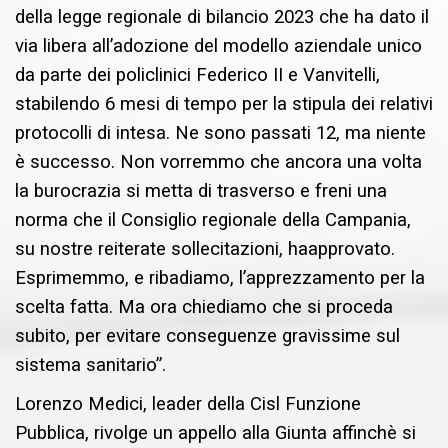
della legge reg
ionale di bilancio 2023 che ha
dato il
via libera al
l
’
adozione del
m
odello azi
e
n
dale unico
da parte de
i policlinici
Federico II e Vanvi
telli
,
stabilendo 6 mesi di tempo
per la st
ipula dei
r
elativi
protocolli di intesa
. Ne sono passati 12, ma niente
è successo. Non vorremmo che ancora una volta
la burocrazia si metta di trasverso e freni una
norma
che il Consiglio regionale della Campa
nia
,
su
nostre
reiterate solleci
tazioni,
ha
approvato
.
Esprimemmo
, e ribadiamo,
l
’
apprezzamento per la
scelta fatta
. Ma ora chiediamo che si proceda
subito, per evitare conseguenze gravissime sul
sistema sanitario
”
.
Lorenzo Medici, leader della Cisl Funzione
Pubblica, rivolge un appello alla Giunta affinchè si