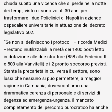
chiuda subito una vicenda che si perde nella notte
dei tempi, visto
c
i sono voluti 30 anni per
trasformare i due Policlinici di Napoli in aziende
ospedaliere
universitarie in attuazione del decreto
legislativo 502
.
“
Se non si definiscono i protocolli
–
ricorda
Medici
–
restano
in
utilizzabili
la metà dei 1400 posti letto
in dotazione alle due strutture
(858 alla Federico II
e 503 alla Vanvi
telli) e i 2 pronto soccorso previsti.
Stante la precarietà in cui versa il settore, sono
luss
i che nessuno si può permettere
, a maggior
ragione in Campania,
dove
scontiamo
una
drammatica
carenza di personale e di s
ervizi
di
degenza ed emergenza-urgenza
. Il mancato
completamento del
p
ercorso burocratico ha anche