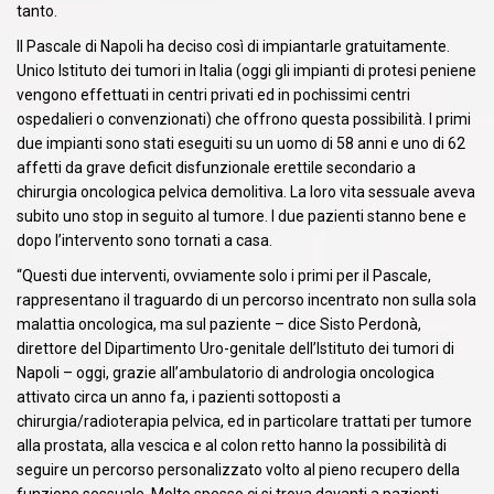
tanto.
Il Pascale di Napoli ha deciso così di impiantarle gratuitamente.
Unico Istituto dei tumori in Italia (oggi gli impianti di protesi peniene
vengono effettuati in centri privati ed in pochissimi centri
ospedalieri o convenzionati) che offrono questa possibilità. I primi
due impianti sono stati eseguiti su un uomo di 58 anni e uno di 62
affetti da grave deficit disfunzionale erettile secondario a
chirurgia oncologica pelvica demolitiva. La loro vita sessuale aveva
subito uno stop in seguito al tumore. I due pazienti stanno bene e
dopo l’intervento sono tornati a casa.
“Questi due interventi, ovviamente solo i primi per il Pascale,
rappresentano il traguardo di un percorso incentrato non sulla sola
malattia oncologica, ma sul paziente – dice Sisto Perdonà,
direttore del Dipartimento Uro-genitale dell’Istituto dei tumori di
Napoli – oggi, grazie all’ambulatorio di andrologia oncologica
attivato circa un anno fa, i pazienti sottoposti a
chirurgia/radioterapia pelvica, ed in particolare trattati per tumore
alla prostata, alla vescica e al colon retto hanno la possibilità di
seguire un percorso personalizzato volto al pieno recupero della
funzione sessuale. Molto spesso ci si trova davanti a pazienti