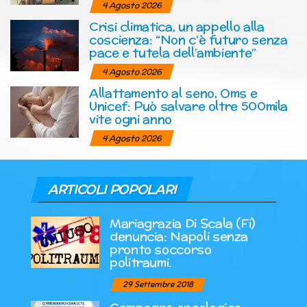
4 Agosto 2026
Crisi climatica, un appello alla
coscienza: “Non c’è futuro senza
pace e tutela dell’ambiente”
4 Agosto 2026
Allattamento al seno, Oms e
Unicef: Può salvare oltre 500mila
vite ogni anno
4 Agosto 2026
ARTICOLI POPOLARI
Mariagrazia Di Scala (Fi)
denuncia: Napoli senza
pronto soccorso
politraumi.
29 Settembre 2018