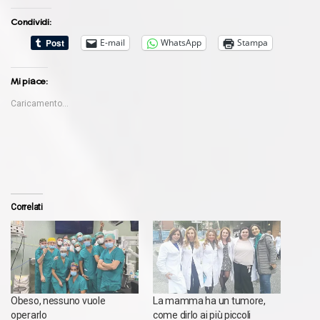
Condividi:
E-mail
WhatsApp
Stampa
Mi piace:
Caricamento...
Correlati
Obeso, nessuno vuole
La mamma ha un tumore,
operarlo
come dirlo ai più piccoli