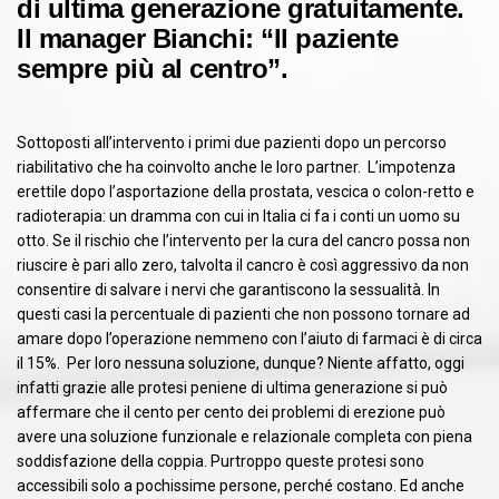
di ultima generazione gratuitamente.
Il manager Bianchi: “Il paziente
sempre più al centro”.
Sottoposti all’intervento i primi due pazienti dopo un percorso
riabilitativo che ha coinvolto anche le loro partner. L’impotenza
erettile dopo l’asportazione della prostata, vescica o colon-retto e
radioterapia: un dramma con cui in Italia ci fa i conti un uomo su
otto. Se il rischio che l’intervento per la cura del cancro possa non
riuscire è pari allo zero, talvolta il cancro è così aggressivo da non
consentire di salvare i nervi che garantiscono la sessualità. In
questi casi la percentuale di pazienti che non possono tornare ad
amare dopo l’operazione nemmeno con l’aiuto di farmaci è di circa
il 15%. Per loro nessuna soluzione, dunque? Niente affatto, oggi
infatti grazie alle protesi peniene di ultima generazione si può
affermare che il cento per cento dei problemi di erezione può
avere una soluzione funzionale e relazionale completa con piena
soddisfazione della coppia. Purtroppo queste protesi sono
accessibili solo a pochissime persone, perché costano. Ed anche