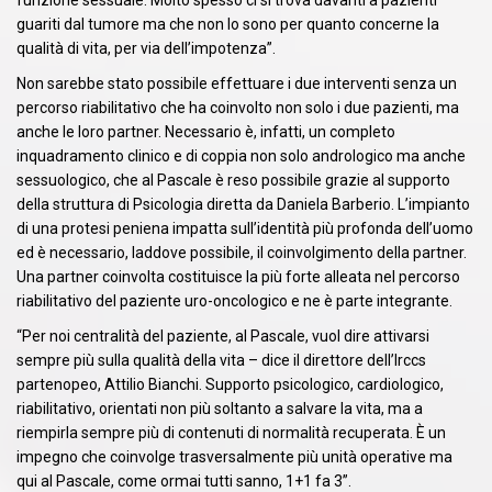
guariti dal tumore ma che non lo sono per quanto concerne la
qualità di vita, per via dell’impotenza”.
Non sarebbe stato possibile effettuare i due interventi senza un
percorso riabilitativo che ha coinvolto non solo i due pazienti, ma
anche le loro partner. Necessario è, infatti, un completo
inquadramento clinico e di coppia non solo andrologico ma anche
sessuologico, che al Pascale è reso possibile grazie al supporto
della struttura di Psicologia diretta da Daniela Barberio. L’impianto
di una protesi peniena impatta sull’identità più profonda dell’uomo
ed è necessario, laddove possibile, il coinvolgimento della partner.
Una partner coinvolta costituisce la più forte alleata nel percorso
riabilitativo del paziente uro-oncologico e ne è parte integrante.
“Per noi centralità del paziente, al Pascale, vuol dire attivarsi
sempre più sulla qualità della vita – dice il direttore dell’Irccs
partenopeo, Attilio Bianchi. Supporto psicologico, cardiologico,
riabilitativo, orientati non più soltanto a salvare la vita, ma a
riempirla sempre più di contenuti di normalità recuperata. È un
impegno che coinvolge trasversalmente più unità operative ma
qui al Pascale, come ormai tutti sanno, 1+1 fa 3”.