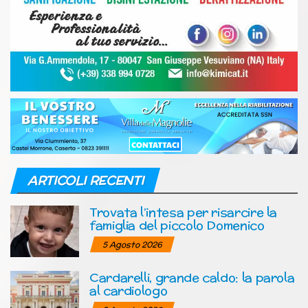
ARTICOLI RECENTI
Trovata l’intesa per risarcire la
famiglia del piccolo Domenico
5 Agosto 2026
Cardarelli, grande caldo: la parola
al cardiologo