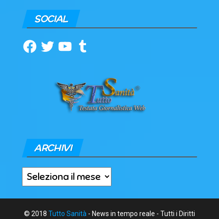
SOCIAL
Facebook
Twitter
YouTube
Tumblr
ARCHIVI
Archivi
© 2018
Tutto Sanità
- News in tempo reale - Tutti i Diritti