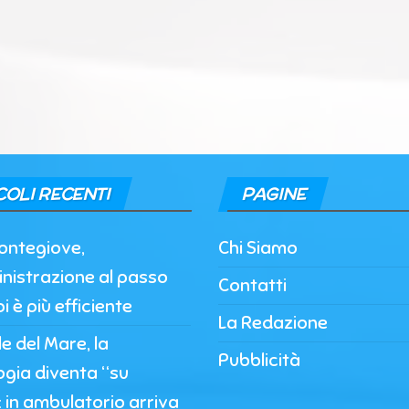
COLI RECENTI
PAGINE
ontegiove,
Chi Siamo
nistrazione al passo
Contatti
i è più efficiente
La Redazione
 del Mare, la
Pubblicità
ogia diventa “su
 in ambulatorio arriva