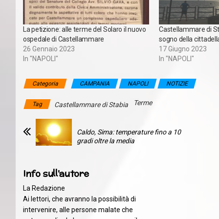
La petizione: alle terme del Solaro il nuovo
Castellammare di Sta
ospedale di Castellammare
sogno della cittadell
26 Gennaio 2023
17 Giugno 2023
In "NAPOLI"
In "NAPOLI"
Categoria
CAMPANIA
NAPOLI
NOTIZIE
Terme
Tag
Castellammare di Stabia
Caldo, Sima: temperature fino a 10
gradi oltre la media
Info sull'autore
La Redazione
Ai lettori, che avranno la possibilità di
intervenire, alle persone malate che