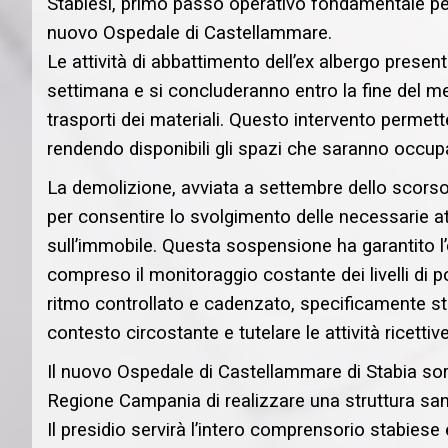
Stabiesi, primo passo operativo fondamentale per l
nuovo Ospedale di Castellammare.
Le attività di abbattimento dell’ex albergo presen
settimana e si concluderanno entro la fine del me
trasporti dei materiali. Questo intervento permet
rendendo disponibili gli spazi che saranno occup
La demolizione, avviata a settembre dello scors
per consentire lo svolgimento delle necessarie att
sull’immobile. Questa sospensione ha garantito l’es
compreso il monitoraggio costante dei livelli di po
ritmo controllato e cadenzato, specificamente st
contesto circostante e tutelare le attività ricettiv
Il nuovo Ospedale di Castellammare di Stabia sor
Regione Campania di realizzare una struttura sanit
Il presidio servirà l’intero comprensorio stabiese