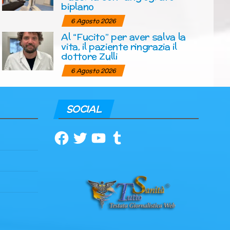
biplano
6 Agosto 2026
Al “Fucito” per aver salva la
vita, il paziente ringrazia il
dottore Zulli
6 Agosto 2026
SOCIAL
Facebook
Twitter
YouTube
Tumblr