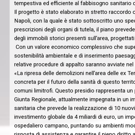
tempestiva ed efficiente al fabbisogno sanitario de
Il progetto è stato elaborato in stretto raccordo
Napoli, con la quale è stato sottoscritto uno spec
prescrizioni degli organi di tutela, il piano preve
degli immobili storici presenti sull’area, progettati
Con un valore economico complessivo che supera i 
sostenibilità ambientale e di inserimento paesaggi
relative procedure di appalto saranno avviate nel
«La ripresa delle demolizioni nell’area delle ex 
concreta per il futuro della sanità di questo territ
comuni limitrofi. Questo presidio rappresenta u
Giunta Regionale, attualmente impegnata in un impo
sanitaria che prevede la realizzazione di 10 nuovi os
investimento globale da 4 miliardi di euro, un i
ospedaliero campano, puntando su ambienti modern
risposta di assistenza e garantire il pieno diritto 