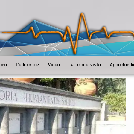
ità
toSanità
ws
mpo
le
iano
L’editoriale
Video
Tutto Intervista
Approfondi