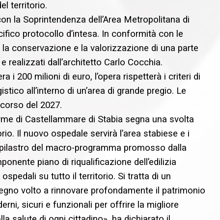
l territorio.
 con la Soprintendenza dell’Area Metropolitana di
ifico protocollo d’intesa. In conformità con le
de la conservazione e la valorizzazione di una parte
 e realizzati dall’architetto Carlo Cocchia.
200 milioni di euro, l’opera rispetterà i criteri di
stico all’interno di un’area di grande pregio. Le
 corso del 2027.
Terme di Castellammare di Stabia segna una svolta
orio. Il nuovo ospedale servirà l’area stabiese e i
n pilastro del macro-programma promosso dalla
nente piano di riqualificazione dell’edilizia
pedali su tutto il territorio. Si tratta di un
mpegno volto a rinnovare profondamente il patrimonio
i, sicuri e funzionali per offrire
la migliore
alla salute di ogni cittadino»,
ha dichiarato il