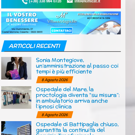
ARTICOLI RECENTI
Sonia Montegiove,
un’amministrazione al passo coi
tempi è più efficiente
8 Agosto 2026
Ospedale del Mare, la
proctologia diventa “su misura”:
in ambulatorio arriva anche
l’ipnosi clinica
8 Agosto 2026
Ospedale di Battipaglia chiuso,
garantita la continuità del