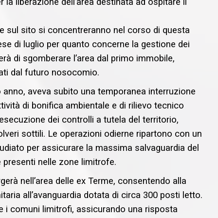
a liberazione dell’area destinata ad ospitare il
te sul sito si concentreranno nel corso di questa
se di luglio per quanto concerne la gestione dei
terà di sgomberare l’area dal primo immobile,
ati dal futuro nosocomio.
o anno, aveva subito una temporanea interruzione
ività di bonifica ambientale e di rilievo tecnico
ecuzione dei controlli a tutela del territorio,
lveri sottili. Le operazioni odierne ripartono con un
udiato per assicurare la massima salvaguardia del
e presenti nelle zone limitrofe.
gerà nell’area delle ex Terme, consentendo alla
aria all’avanguardia dotata di circa 300 posti letto.
 e i comuni limitrofi, assicurando una risposta