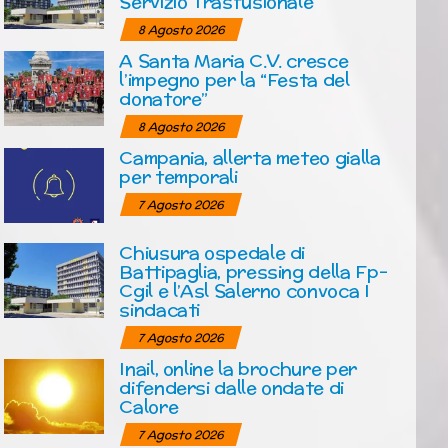
Servizio Trasfusionale
8 Agosto 2026
A Santa Maria C.V. cresce
l’impegno per la “Festa del
donatore”
8 Agosto 2026
Campania, allerta meteo gialla
per temporali
7 Agosto 2026
Chiusura ospedale di
Battipaglia, pressing della Fp-
Cgil e l’Asl Salerno convoca I
sindacati
7 Agosto 2026
Inail, online la brochure per
difendersi dalle ondate di
Calore
7 Agosto 2026