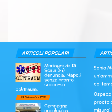
ARTICOLI POPOLARI
ARTI
Mariagrazia Di
Sonia M
Scala (Fi)
denuncia: Napoli
un’ammi
senza pronto
coi temp
soccorso
politraumi.
Ospedale
29 Settembre 2018
proctol
Campagna
misura”:
oncologica